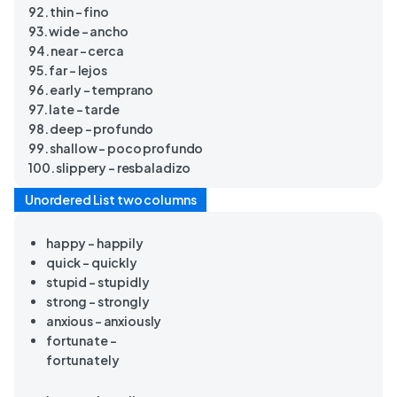
92. thin – fino
93. wide – ancho
94. near – cerca
95. far – lejos
96. early – temprano
97. late – tarde
98. deep – profundo
99. shallow – poco profundo
100. slippery – resbaladizo
Unordered List two columns
happy – happily
quick – quickly
stupid – stupidly
strong – strongly
anxious – anxiously
fortunate –
fortunately