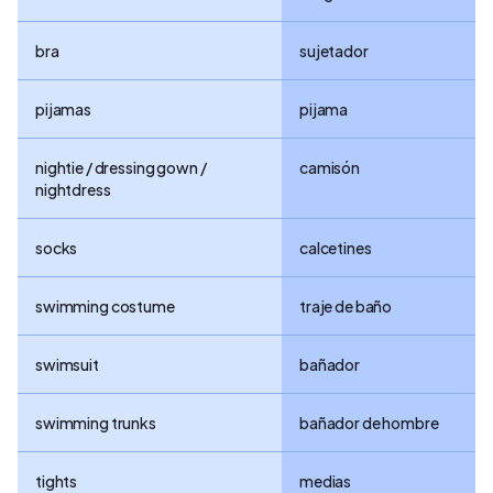
bra
sujetador
pijamas
pijama
nightie / dressing gown /
camisón
nightdress
socks
calcetines
swimming costume
traje de baño
swimsuit
bañador
swimming trunks
bañador de hombre
tights
medias