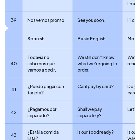
I’m of
39
Nos vemos pronto.
See you soon.
I’ll ca
Spanish
Basic English
More 
Todavía no
We still don’t know
We’re 
40
sabemos qué
what we’re going to
ready 
vamos a pedir.
order.
¿Puedo pagar con
Can I pay by card?
Do you
41
tarjeta?
cards
¿Pagamos por
Shall we pay
Let’s s
42
separado?
separately?
¿Está la comida
Is our food ready?
Is our
43
lista?
way?