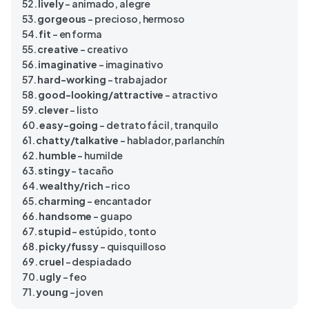
52.
lively
– animado, alegre
53.
gorgeous
– precioso, hermoso
54.
fit
– en forma
55.
creative
– creativo
56.
imaginative
– imaginativo
57.
hard-working
– trabajador
58.
good-looking/attractive
– atractivo
59.
clever
– listo
60.
easy-going
– de trato fácil, tranquilo
61.
chatty/talkative
– hablador, parlanchín
62.
humble
– humilde
63.
stingy
– tacaño
64.
wealthy/rich
– rico
65.
charming
– encantador
66.
handsome
– guapo
67.
stupid
– estúpido, tonto
68.
picky/fussy
– quisquilloso
69.
cruel
– despiadado
70.
ugly
– feo
71.
young
– joven