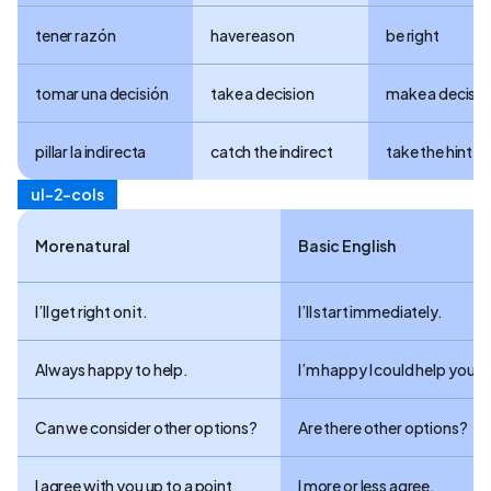
tener razón
have reason
be right
tomar una decisión
take a decision
make a decisio
pillar la indirecta
catch the indirect
take the hint
ul-2-cols
More natural
Basic English
I’ll get right on it.
I’ll start immediately.
Always happy to help.
I’m happy I could help you.
Can we consider other options?
Are there other options?
I agree with you up to a point
I more or less agree.