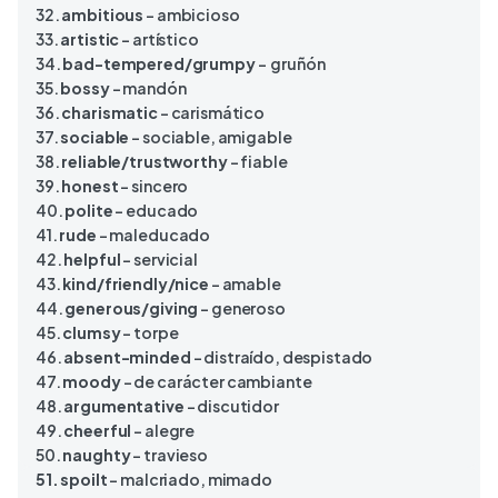
32.
ambitious
– ambicioso
33.
artistic
– artístico
34.
bad-tempered/grumpy
– gruñón
35.
bossy
– mandón
36.
charismatic
– carismático
37.
sociable
– sociable, amigable
38.
reliable/trustworthy
– fiable
39.
honest
– sincero
40.
polite
– educado
41.
rude
– maleducado
42.
helpful
– servicial
43.
kind/friendly/nice
– amable
44.
generous/giving
– generoso
45.
clumsy
– torpe
46.
absent-minded
– distraído, despistado
47.
moody
– de carácter cambiante
48.
argumentative
– discutidor
49.
cheerful
– alegre
50.
naughty
– travieso
51. spoilt
– malcriado, mimado