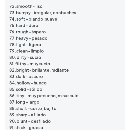
72. smooth – liso
73. bumpy – irregular, con baches
74. soft – blando, suave
75. hard – duro
76. rough – áspero
77. heavy – pesado
78. light – ligero
79. clean – limpio
80. dirty – sucio
81. filthy – muy sucio
82. bright – brillante, radiante
83. dark – oscuro
84. hollow – hueco
85. solid – sólido
86. tiny – muy pequeño, minúsculo
87. long – largo
88. short – corto, bajito
89. sharp – afilado
90. blunt – desfilado
91. thick – grueso