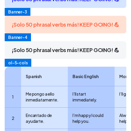
Banner-3
¡Solo 50 phrasal verbs más! KEEP GOING! 💪
Banner-4
¡Solo 50 phrasal verbs más! KEEP GOING! 💪
ol-5-cols
Spanish
Basic English
More 
Me pongo a ello
I’ll start
I’ll get
1
inmediatamente.
immediately.
Encantado de
I’m happy I could
Alway
2
ayudarte.
help you.
help.