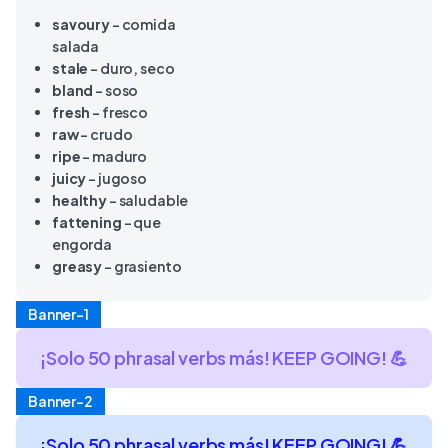
savoury
– comida
salada
stale
– duro, seco
bland
– soso
fresh
– fresco
raw
– crudo
ripe
– maduro
juicy
– jugoso
healthy
– saludable
fattening
– que
engorda
greasy
– grasiento
Banner-1
¡Solo 50 phrasal verbs más! KEEP GOING! 💪
Banner-2
¡Solo 50 phrasal verbs más! KEEP GOING! 💪