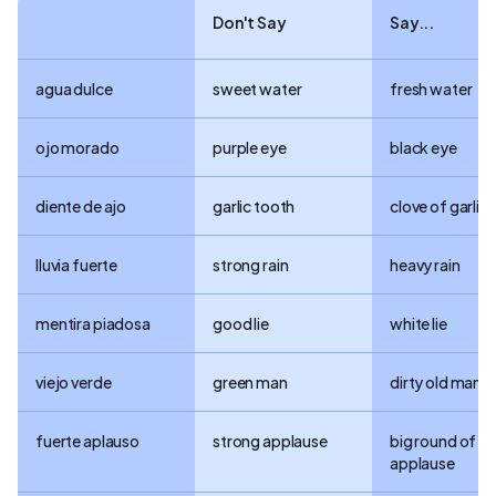
Don't Say
Say...
agua dulce
sweet water
fresh water
ojo morado
purple eye
black eye
diente de ajo
garlic tooth
clove of garlic
lluvia fuerte
strong rain
heavy rain
mentira piadosa
good lie
white lie
viejo verde
green man
dirty old man
fuerte aplauso
strong applause
big round of
applause