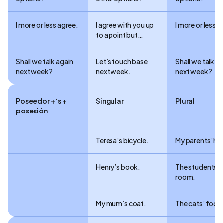
I more or less agree.
I agree with you up
I more or less a
to a point but…
Shall we talk again
Let’s touch base
Shall we talk a
next week?
next week.
next week?
Poseedor + ‘s +
Singular
Plural
posesión
Teresa’s bicycle.
My parents’ ho
Henry’s book.
The students’
room.
My mum’s coat.
The cats’ food