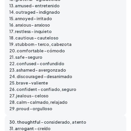
13. amused – entretenido
14. outraged – indignado
15. annoyed – irritado
16. anxious – anxioso
17. restless – inquieto
18. cautious – cauteloso
19. stubborn – terco, cabezota
20. comfortable – cómodo
21. safe – seguro
22. confused – confundido
23. ashamed – avergonzado
24. discouraged – desanimado
25. brave – valiente
26. confident – confiado, seguro
27. jealous – celoso
28. calm – calmado, relajado
29. proud – orgulloso
30. thoughtful
– considerado, atento
31.
arrogant
– creído