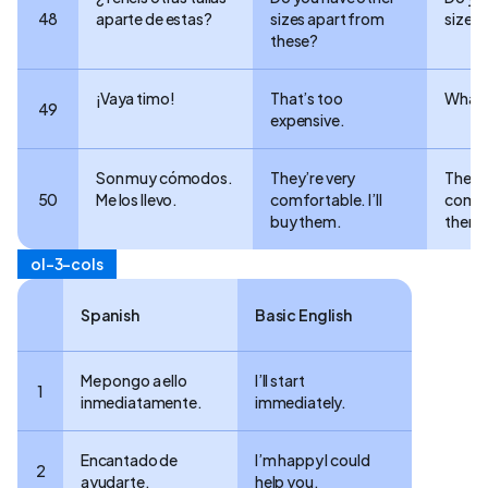
48
aparte de estas?
sizes apart from
sizes 
these?
¡Vaya timo!
That’s too
What a
49
expensive.
Son muy cómodos.
They’re very
They’r
50
Me los llevo.
comfortable. I’ll
comfy.
buy them.
them.
ol-3-cols
Spanish
Basic English
Me pongo a ello
I’ll start
1
inmediatamente.
immediately.
Encantado de
I’m happy I could
2
ayudarte.
help you.