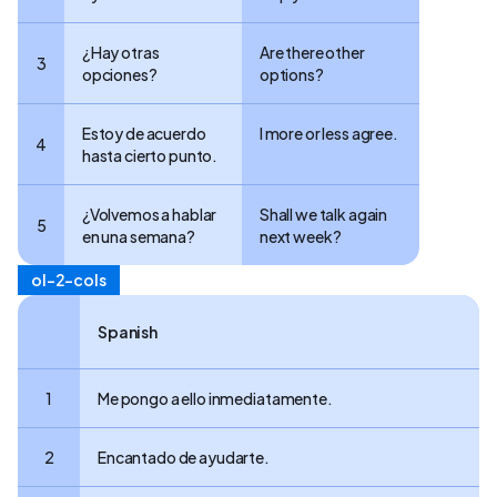
¿Hay otras
Are there other
3
opciones?
options?
Estoy de acuerdo
I more or less agree.
4
hasta cierto punto.
¿Volvemos a hablar
Shall we talk again
5
en una semana?
next week?
ol-2-cols
Spanish
1
Me pongo a ello inmediatamente.
2
Encantado de ayudarte.