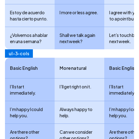
Estoy de acuerdo
I more or less agree.
I agree with yo
hasta cierto punto.
to a point but…
¿Volvemos a hablar
Shall we talk again
Let’s touch ba
en una semana?
next week?
next week.
ul-3-cols
Basic English
More natural
Basic English
I’ll start
I’ll get right on it.
I’ll start
immediately.
immediately.
I’m happy I could
Always happy to
I’m happy I cou
help you.
help.
help you.
Are there other
Can we consider
Are there other
options?
other options?
options?