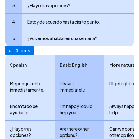
3
¿Hay otras opciones?
4
Estoy de acuerdo hasta cierto punto.
5
¿Volvemos a hablar en una semana?
ul-4-cols
Spanish
Basic English
More natural
Me pongo a ello
I’ll start
I’ll get right on i
inmediatamente.
immediately.
Encantado de
I’m happy I could
Always happy 
ayudarte.
help you.
help.
¿Hay otras
Are there other
Can we consid
opciones?
options?
other options?