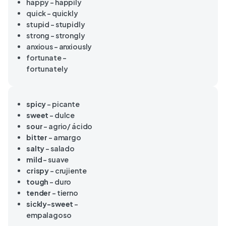
happy – happily
quick – quickly
stupid – stupidly
strong – strongly
anxious – anxiously
fortunate –
fortunately
spicy
– picante
sweet
– dulce
sour
– agrio/ ácido
bitter
– amargo
salty
– salado
mild
– suave
crispy
– crujiente
tough
– duro
tender
– tierno
sickly-sweet
–
empalagoso