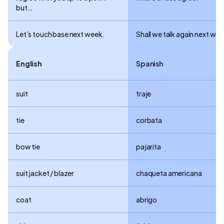
but…
Let’s touch base next week.
Shall we talk again next we
English
Spanish
suit
traje
tie
corbata
bow tie
pajarita
suit jacket / blazer
chaqueta americana
coat
abrigo