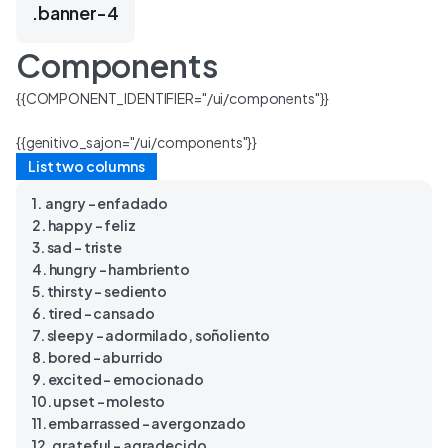
.banner-4
Components
{{COMPONENT_IDENTIFIER="/ui/components"}}
{{genitivo_sajon="/ui/components"}}
List two columns
1. angry – enfadado
2. happy – feliz
3. sad – triste
4. hungry – hambriento
5. thirsty – sediento
6. tired – cansado
7. sleepy – adormilado, soñoliento
8. bored – aburrido
9. excited – emocionado
10. upset – molesto
11. embarrassed – avergonzado
12. grateful – agradecido