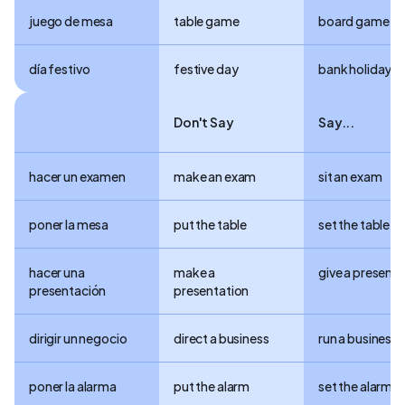
juego de mesa
table game
board game
día festivo
festive day
bank holiday
Don't Say
Say...
hacer un examen
make an exam
sit an exam
poner la mesa
put the table
set the table
hacer una
make a
give a presenta
presentación
presentation
dirigir un negocio
direct a business
run a business
poner la alarma
put the alarm
set the alarm