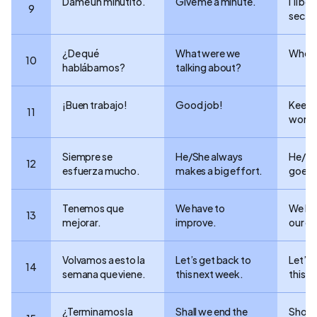
Dame un minutito.
Give me a minute.
I’ll be
9
sec.
¿De qué
What were we
Where
10
hablábamos?
talking about?
¡Buen trabajo!
Good job!
Keep 
11
work!
Siempre se
He/She always
He/Sh
12
esfuerza mucho.
makes a big effort.
goes t
Tenemos que
We have to
We hav
13
mejorar.
improve.
our g
Volvamos a esto la
Let’s get back to
Let’s 
14
semana que viene.
this next week.
this n
¿Terminamos la
Shall we end the
Shoul