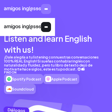
PODCAST
Listen and learn English
with us!
¡Dale alegría a tu listening con nuestras conversaciones
100% REAL English! Si sueñas con hablar inglés con
naturalidad y fluidez, pero tu libro de texto dejó de
motivarte hace siglos, este es tu podcast. 😍📻
FIND ON
Spotify Podcast
Apple Podcast
Soundcloud
Diálogos