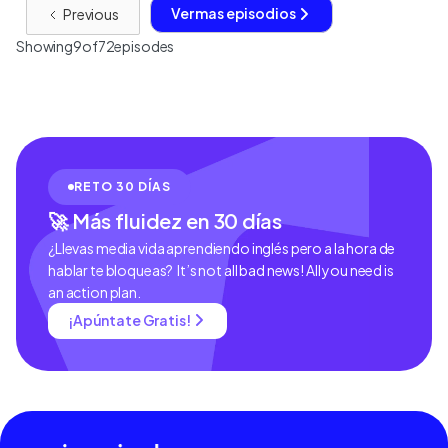
Ver mas episodios
Previous
Showing
9
of
72
episodes
RETO 30 DÍAS
🚀 Más fluidez en 30 días
¿Llevas media vida aprendiendo inglés pero a la hora de
hablar te bloqueas? It’s not all bad news! All you need is
an action plan.
¡Apúntate Gratis!