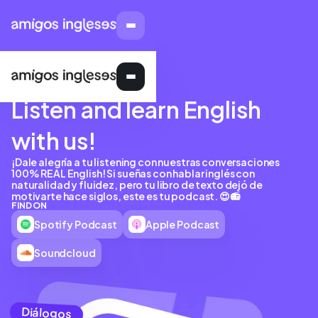
PODCAST
Listen and learn English
with us!
¡Dale alegría a tu listening con nuestras conversaciones
100% REAL English! Si sueñas con hablar inglés con
naturalidad y fluidez, pero tu libro de texto dejó de
motivarte hace siglos, este es tu podcast. 😍📻
FIND ON
Spotify Podcast
Apple Podcast
Soundcloud
Diálogos