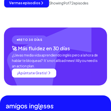
Ver mas episodios
Showing
9
of
72
episodes
RETO 30 DÍAS
🚀 Más fluidez en 30 días
¿Llevas media vida aprendiendo inglés pero a la hora de
hablar te bloqueas? It’s not all bad news! All you need is
an action plan.
¡Apúntate Gratis!