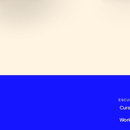
ESCU
Cur
Wor