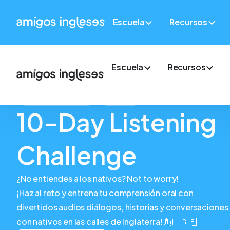
Escuela
Recursos
Escuela
Recursos
RETO 10 DAYS
FREE
10-Day Listening
Challenge
¿No entiendes a los nativos? Not to worry!
¡Haz al reto y entrena tu comprensión oral con
divertidos audios diálogos, historias y conversaciones
con nativos en las calles de Inglaterra! 💂🏻🇬🇧