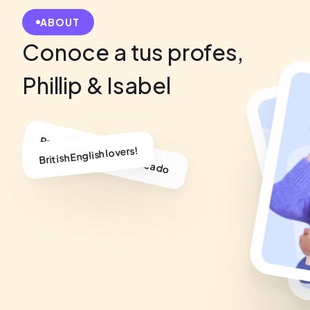
ABOUT
Conoce a tus profes,
Phillip & Isabel
Profesor nativo cualificado
British English lovers!