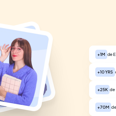
+1M
de E
+10 YRS
+25K
de
+70M
de