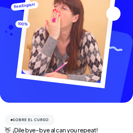
Real English!
✌️
100%
SOBRE EL CURSO
👋 ¡Dile bye-bye al can you repeat!