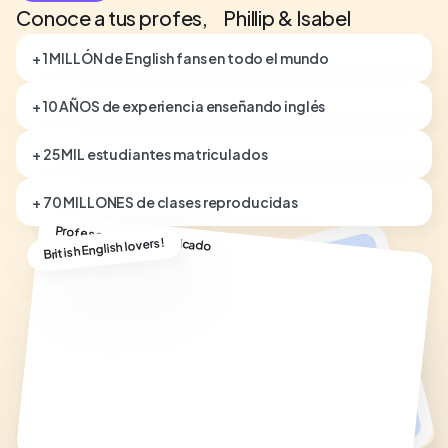
Conoce a tus profes, Phillip & Isabel
+ 1 MILLÓN de English fans en todo el mundo
+ 10 AÑOS de experiencia enseñando inglés
+ 25 MIL estudiantes matriculados
+ 70 MILLONES de clases reproducidas
Profesor nativo cualificado
British English lovers!