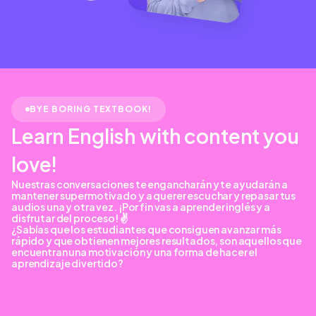
BYE BORING TEXTBOOK!
Learn English with content you
love!
Nuestras conversaciones te engancharán y te ayudarán a
mantener supermotivado y a querer escuchar y repasar tus
audios una y otra vez. ¡Por fin vas a aprender inglés y a
disfrutar del proceso! ✌️
¿Sabías que los estudiantes que consiguen avanzar más
rápido y que obtienen mejores resultados, son aquellos que
encuentran una motivación y una forma de hacer el
aprendizaje divertido?