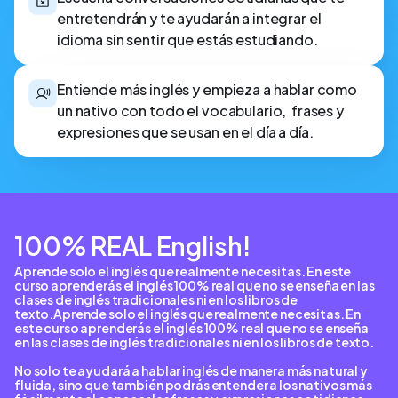
entretendrán y te ayudarán a integrar el
idioma sin sentir que estás estudiando.
Entiende más inglés y empieza a hablar como
un nativo con todo el vocabulario, frases y
expresiones que se usan en el día a día.
100% REAL English!
Aprende solo el inglés que realmente necesitas. En este
curso aprenderás el inglés 100% real que no se enseña en las
clases de inglés tradicionales ni en los libros de
texto.Aprende solo el inglés que realmente necesitas. En
este curso aprenderás el inglés 100% real que no se enseña
en las clases de inglés tradicionales ni en los libros de texto.
No solo te ayudará a hablar inglés de manera más natural y
fluida, sino que también podrás entender a los nativos más