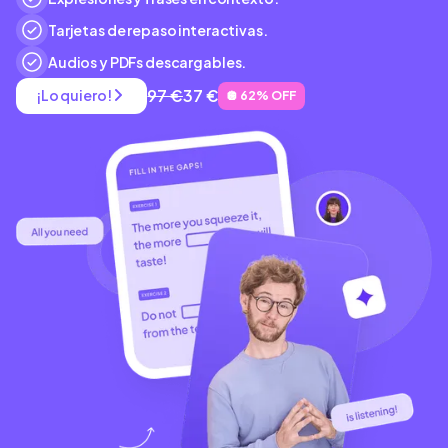
Tarjetas de repaso interactivas.
Audios y PDFs descargables.
97 €
37 €
¡Lo quiero!
🪩 62% OFF