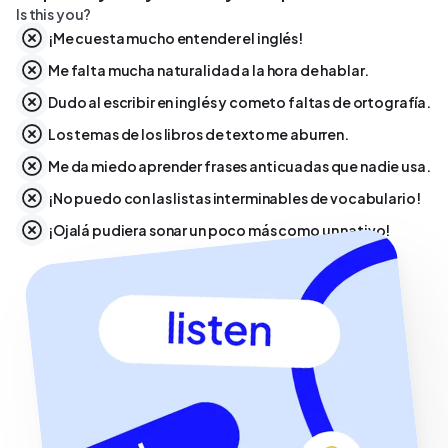
Is this you?
¡Me cuesta mucho entender el inglés!
Me falta mucha naturalidad a la hora de hablar.
Dudo al escribir en inglés y cometo faltas de ortografía.
Los temas de los libros de texto me aburren.
Me da miedo aprender frases anticuadas que nadie usa.
¡No puedo con las listas interminables de vocabulario!
¡Ojalá pudiera sonar un poco más como un nativo!