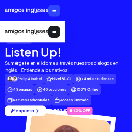
CURSO
Listen Up!
Sumérgete en el idioma a través nuestros diálogos en
inglés. ¡Entiende a los nativos!
Phillip & Isabel
Nivel B1-C1
+4 mil estudiantes
4 Semanas
40 Lecciones
100% Online
Recursos adicionales
Acceso ilimitado
97 €
37 €
¡Me apunto!
🪩 62% OFF