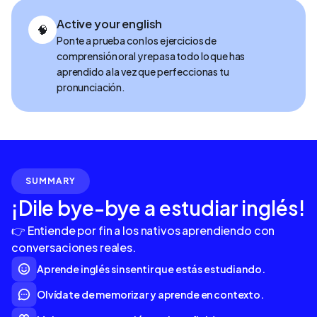
Active your english
🧠
Ponte a prueba con los ejercicios de
comprensión oral y repasa todo lo que has
aprendido a la vez que perfeccionas tu
pronunciación.
SUMMARY
¡Dile bye-bye a estudiar inglés!
👉 Entiende por fin a los nativos aprendiendo con
conversaciones reales.
Aprende inglés sin sentir que estás estudiando.
Olvídate de memorizar y aprende en contexto.