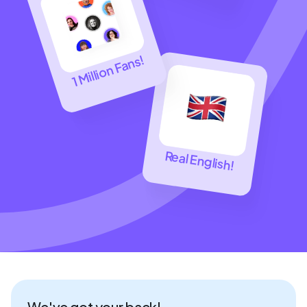
1 Million Fans!
Real English!
We've got your back!