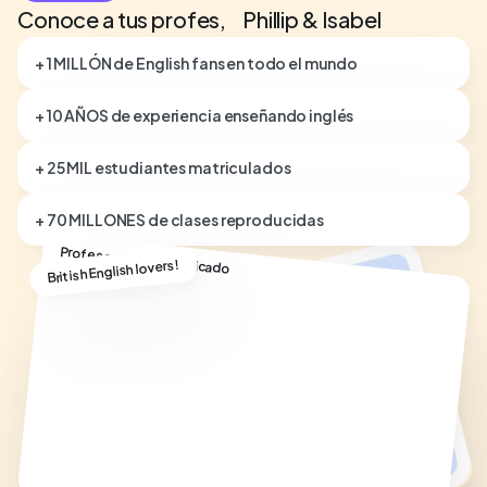
Conoce a tus profes, Phillip & Isabel
+ 1 MILLÓN de English fans en todo el mundo
+ 10 AÑOS de experiencia enseñando inglés
+ 25 MIL estudiantes matriculados
+ 70 MILLONES de clases reproducidas
Profesor nativo cualificado
British English lovers!