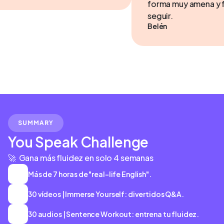
forma muy amena y fácil de
seguir.
Belén
SUMMARY
You Speak Challenge
🚀 Gana más fluidez en solo 4 semanas
Más de 7 horas de "real-life English".
🇬🇧
30 vídeos | Immerse Yourself: divertidos Q&A.
🎥
30 audios | Sentence Workout: entrena tu fluidez.
🔉