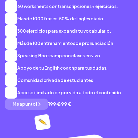
60 worksheets con transcripciones + ejercicios.
📝
Más de 1000 frases: 50% del inglés diario.
💬
300 ejercicios para expandir tu vocabulario.
✏️
Más de 100 entrenamientos de pronunciación.
👄
Speaking Bootcamp con clases en vivo.
📣
Apoyo de tu English coach para tus dudas.
🙋🏻‍♀️
Comunidad privada de estudiantes.
🎓
Acceso ilimitado de por vida a todo el contenido.
👀
199 €
99 €
¡Me apunto!