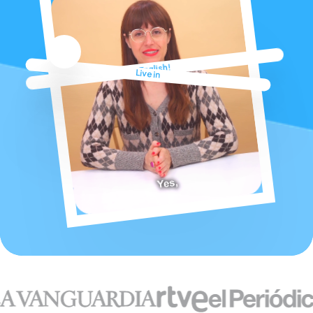
🚀
English!
Live in