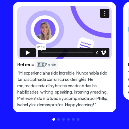
Rebeca
🇪🇸
Spain
“Mi experiencia ha sido increíble. Nunca había sido
tan disciplinada con un curso de inglés. He
mejorado cada día y he entrenado todas las
habilidades: writing, speaking, listening y reading.
Me he sentido motivada y acompañada por Phillip,
Isabel y los demás profes. Happy learning!”