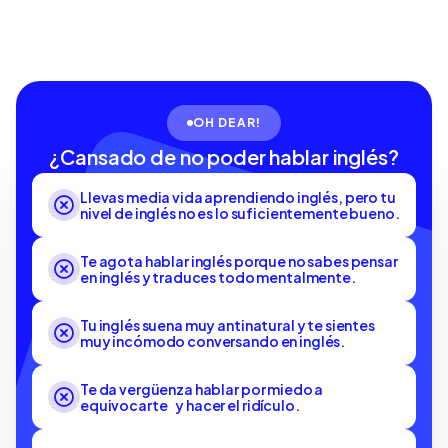
OH DEAR!
¿Cansado de no poder hablar inglés?
Llevas media vida aprendiendo inglés, pero tu
nivel de inglés no es lo suficientemente bueno.
Te agota hablar inglés porque no sabes pensar
en inglés y traduces todo mentalmente.
Tu inglés suena muy antinatural y te sientes
muy incómodo conversando en inglés.
Te da vergüenza hablar por miedo a
equivocarte y hacer el ridículo.