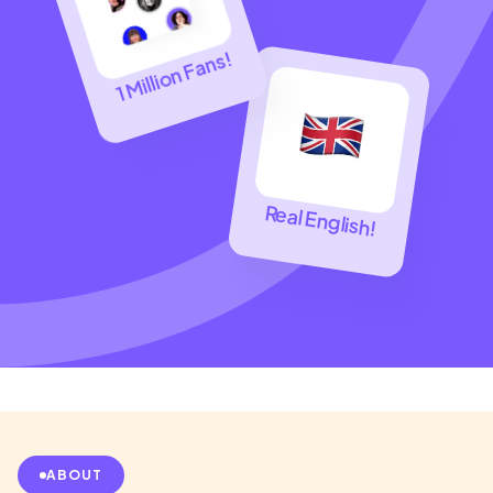
1 Million Fans!
Real English!
ABOUT