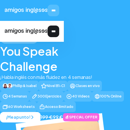
CHALLENGE
You Speak
Challenge
¡Habla inglés con más fluidez en 4 semanas!
Phillip & Isabel
Nivel B1-C1
Clases en vivo
4 Semanas
300 Ejercicios
40 Videos
100% Online
60 Worksheets
Acceso ilimitado
199 €
99 €
¡Me apunto!
💰 SPECIAL OFFER