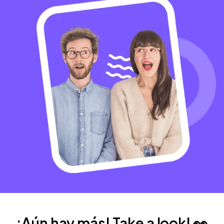
¡Aún hay más! Take a look! 👀