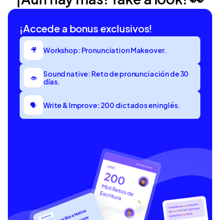
¡Accede a bonus exclusivos!
Workshop: Pronunciation Makeover.
🎥
Sound native: Reto de pronunciación de 30
👄
días.
Write & Improve: 200 dictados en inglés.
🗣️