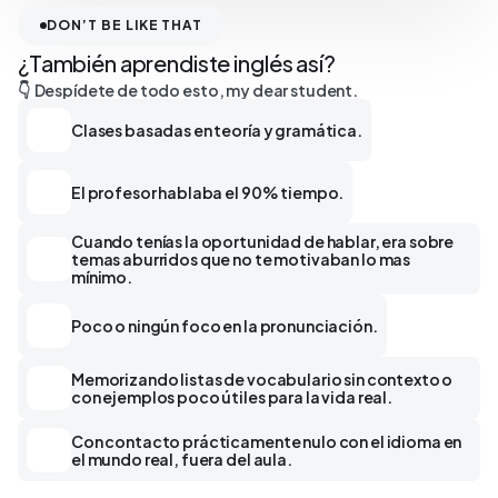
DON’T BE LIKE THAT
¿También aprendiste inglés así?
👇 Despídete de todo esto, my dear student.
Clases basadas en teoría y gramática.
😐
El profesor hablaba el 90% tiempo.
😐
Cuando tenías la oportunidad de hablar, era sobre
temas aburridos que no te motivaban lo mas
😐
mínimo.
Poco o ningún foco en la pronunciación.
😐
Memorizando listas de vocabulario sin contexto o
😐
con ejemplos poco útiles para la vida real.
Con contacto prácticamente nulo con el idioma en
😐
el mundo real, fuera del aula.