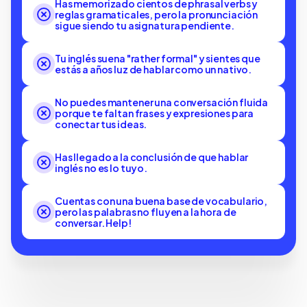
Has memorizado cientos de phrasal verbs y
reglas gramaticales, pero la pronunciación
sigue siendo tu asignatura pendiente.
Tu inglés suena "rather formal" y sientes que
estás a años luz de hablar como un nativo.
No puedes mantener una conversación fluida
porque te faltan frases y expresiones para
conectar tus ideas.
Has llegado a la conclusión de que hablar
inglés no es lo tuyo.
Cuentas con una buena base de vocabulario,
pero las palabras no fluyen a la hora de
conversar. Help!