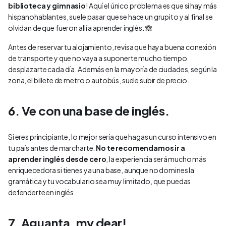
biblioteca y gimnasio
! Aquí el único problema es que si hay más
hispanohablantes, suele pasar que se hace un grupito y al final se
olvidan de que fueron allí a aprender inglés. 🙈
Antes de reservar tu alojamiento, revisa que haya buena conexión
de transporte y que no vaya a suponerte mucho tiempo
desplazarte cada día. Además en la mayoría de ciudades, según la
zona, el billete de metro o autobús, suele subir de precio.
6. Ve con una base de inglés.
Si eres principiante, lo mejor sería que hagas un curso intensivo en
tu país antes de marcharte.
No te recomendamos ir a
aprender inglés desde cero
, la experiencia será mucho más
enriquecedora si tienes ya una base, aunque no domines la
gramática y tu vocabulario sea muy limitado, que puedas
defenderte en inglés.
7. Aguanta, my dear!