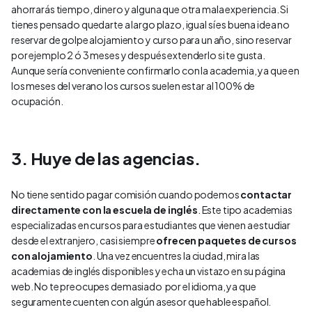
ahorrarás tiempo, dinero y alguna que otra mala experiencia. Si
tienes pensado quedarte a largo plazo, igual sí es buena idea no
reservar de golpe alojamiento y curso para un año, sino reservar
por ejemplo 2 ó 3 meses y después extenderlo si te gusta.
Aunque sería conveniente confirmarlo con la academia, ya que en
los meses del verano los cursos suelen estar al 100% de
ocupación.
3. Huye de las agencias.
No tiene sentido pagar comisión cuando podemos
contactar
directamente con la escuela de inglés
. Este tipo academias
especializadas en cursos para estudiantes que vienen a estudiar
desde el extranjero, casi siempre
ofrecen paquetes de cursos
con alojamiento
. Una vez encuentres la ciudad, mira las
academias de inglés disponibles y echa un vistazo en su página
web. No te preocupes demasiado por el idioma, ya que
seguramente cuenten con algún asesor que hable español.