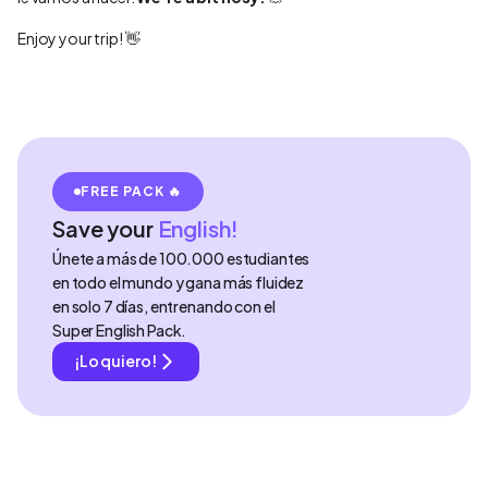
Enjoy your trip! 👋
FREE PACK 🔥
Save your
English!
Únete a más de 100.000 estudiantes
en todo el mundo y gana más fluidez
en solo 7 días, entrenando con el
Super English Pack.
¡Lo quiero!