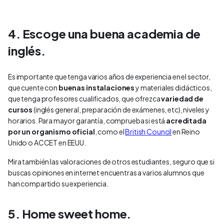
4. Escoge una buena academia de
inglés.
Es importante que tenga varios años de experiencia en el sector,
que cuente con
buenas instalaciones
y materiales didácticos,
que tenga profesores cualificados, que ofrezca
variedad de
cursos
(inglés general, preparación de exámenes, etc), niveles y
horarios. Para mayor garantía, comprueba si está
acreditada
por un organismo oficial
, como el
British Council
en Reino
Unido o ACCET en EEUU.
Mira también las valoraciones de otros estudiantes, seguro que si
buscas opiniones en internet encuentras a varios alumnos que
han compartido su experiencia.
5. Home sweet home.