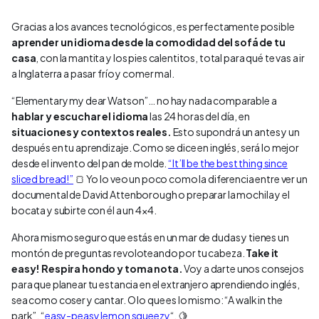
Gracias a los avances tecnológicos, es perfectamente posible
aprender un idioma desde la comodidad del sofá de tu
casa
, con la mantita y los pies calentitos, total para qué te vas a ir
a Inglaterra a pasar frío y comer mal.
“Elementary my dear Watson”… no hay nada comparable a
hablar y escuchar el idioma
las 24 horas del día, en
situaciones y contextos reales.
Esto supondrá un antes y un
después en tu aprendizaje. Como se dice en inglés, será lo mejor
desde el invento del pan de molde.
“It’ll be the best thing since
sliced bread!”
🍞 Yo lo veo un poco como la diferencia entre ver un
documental de David Attenborough o preparar la mochila y el
bocata y subirte con él a un 4×4.
Ahora mismo seguro que estás en un mar de dudas y tienes un
montón de preguntas revoloteando por tu cabeza.
Take it
easy! Respira hondo y toma nota.
Voy a darte unos consejos
para que planear tu estancia en el extranjero aprendiendo inglés,
sea como coser y cantar. O lo que es lo mismo: “A walk in the
park”, “
easy-peasy lemon squeezy
“. 🍋