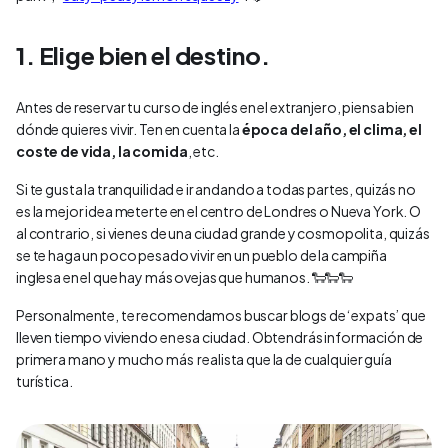
1. Elige bien el destino.
Antes de reservar tu curso de inglés en el extranjero, piensa bien
dónde quieres vivir. Ten en cuenta la
época del año, el clima, el
coste de vida, la comida
, etc.
Si te gusta la tranquilidad e ir andando a todas partes, quizás no
es la mejor idea meterte en el centro de Londres o Nueva York. O
al contrario, si vienes de una ciudad grande y cosmopolita, quizás
se te haga un poco pesado vivir en un pueblo de la campiña
inglesa en el que hay más ovejas que humanos. 🐑🐑🐑
Personalmente, te recomendamos buscar blogs de ‘expats’ que
lleven tiempo viviendo en esa ciudad. Obtendrás información de
primera mano y mucho más realista que la de cualquier guía
turística.