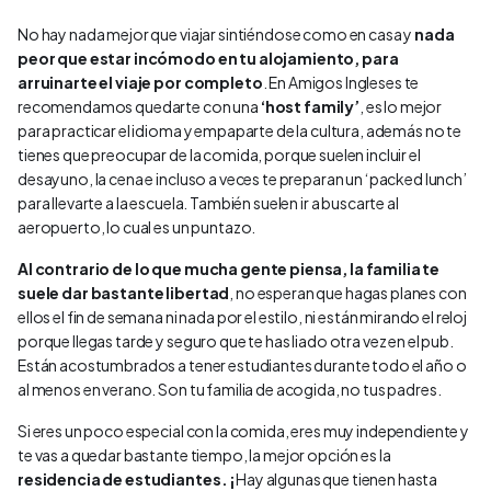
No hay nada mejor que viajar sintiéndose como en casa y
nada
peor que estar incómodo en tu alojamiento, para
arruinarte el viaje por completo
. En Amigos Ingleses te
recomendamos quedarte con una
‘host family’
, es lo mejor
para practicar el idioma y empaparte de la cultura, además no te
tienes que preocupar de la comida, porque suelen incluir el
desayuno, la cena e incluso a veces te preparan un ‘packed lunch’
para llevarte a la escuela. También suelen ir a buscarte al
aeropuerto, lo cual es un puntazo.
Al contrario de lo que mucha gente piensa,
la familia te
suele dar bastante libertad
, no esperan que hagas planes con
ellos el fin de semana ni nada por el estilo, ni están mirando el reloj
porque llegas tarde y seguro que te has liado otra vez en el pub.
Están acostumbrados a tener estudiantes durante todo el año o
al menos en verano. Son tu familia de acogida, no tus padres.
Si eres un poco especial con la comida, eres muy independiente y
te vas a quedar bastante tiempo, la mejor opción es la
residencia de estudiantes. ¡
Hay algunas que tienen hasta