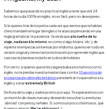
Sabemos que pasar de no practicar inglés a tener que vivir 24
horas de tu día 100% en inglés, no es fácil, pero no desesperes.
Si te quieres tirar de los pelos cada vez que sientes que te hablan
chino mandarín en lugar de inglés o te atascas pensando en una
regla gramatical, te paciencia. Ya verás que
a la vuelta de tu
viaje, nada será lo mismo
, es como si algo hiciera ‘clic’ y de
repente te empiezas a interesar por el idioma, quieres ver todo en
versión original y tienes tanta motivación por aprender inglés que
casi casi te planteas incluirlo en tu lista de hobbies.
Por cierto, si quieres que se les caiga la baba a los nativos con tu
inglés, no te pierdas nuestra masterclass con los
10 secretos de
pronunciación del inglés británico
para darle un toque nativo a tu
inglés y sonar
extremely British
.
Disfruta de tu viaje y vuelve pronto por aquí. Te esperaremos con
un montón de clases nuevas y deseando escuchar tu aventuras
‘abroad’ con pelos y señales. Sí, somos un poco chismosos, qué
le vamos a hacer.
We’re a bit nosy!
👃