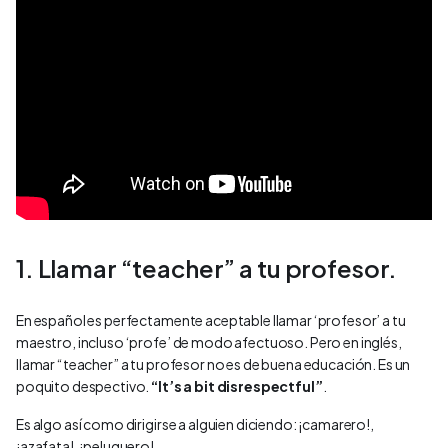
1. Llamar “teacher” a tu profesor.
En español es perfectamente aceptable llamar ‘profesor’ a tu
maestro, incluso ‘profe’ de modo afectuoso. Pero en inglés,
llamar “teacher” a tu profesor no es de buena educación. Es un
poquito despectivo.
“It’s a bit disrespectful”
.
Es algo así como dirigirse a alguien diciendo: ¡camarero!,
¡azafata!, ¡peluquero!