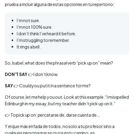
prueba a incluir alguna de estas opciones en tu repertorio:
I’m not sure.
I’m not 100% sure.
I don’t think I’ve heard it before.
I’m struggling to remember.
It rings a bell.
So, Isabel, what does the phrasal verb “pick up on” mean?
DON’T SAY
👉
I don’t know.
SAY
👉
Could you put it in a sentence for me?
Of course, let me help you out. Look at this example. “I misspelled
Edinburgh in my essay, but my teacher didn’t pick up on it.”
👉
To pick up on: percatarse de, darse cuenta de …
Y el que más enfada de todos, no solo a tu profesor sino a
cualquier persona que se cruce en tu camino, es