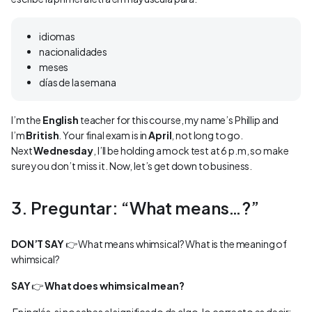
idiomas
nacionalidades
meses
días de la semana
I’m the
English
teacher for this course, my name’s Phillip and
I’m
British
. Your final exam is in
April
, not long to go.
Next
Wednesday
, I’ll be holding a mock test at 6 p.m, so make
sure you don’t miss it. Now, let’s get down to business.
3. Preguntar: “What means…?”
DON’T SAY
👉 What means whimsical? What is the meaning of
whimsical?
SAY
👉
What does whimsical mean?