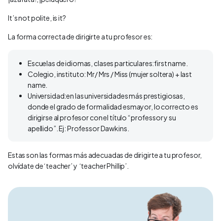
It’s not polite, is it?
La forma correcta de dirigirte a tu profesor es:
Escuelas de idiomas, clases particulares:first name.
Colegio, instituto: Mr/ Mrs / Miss (mujer soltera) + last
name.
Universidad:en las universidades más prestigiosas,
donde el grado de formalidad esmayor, lo correcto es
dirigirse al profesor con el título “professor y su
apellido”. Ej: Professor
Dawkins.
Estas son las formas más adecuadas de dirigirte a tu profesor,
olvídate de ‘teacher’ y ‘teacher Phillip’.