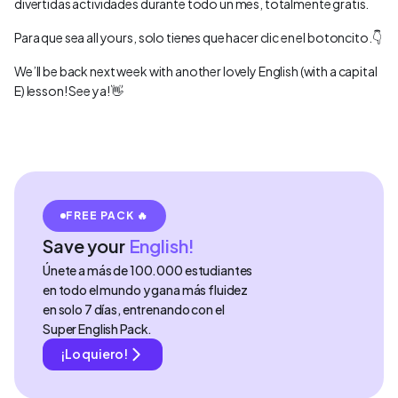
divertidas actividades durante todo un mes, totalmente gratis.
Para que sea
all yours
, solo tienes que hacer clic en el botoncito.👇
We’ll be back next week with another lovely English (with a capital
E) lesson! See ya! 👋
FREE PACK 🔥
Save your
English!
Únete a más de 100.000 estudiantes
en todo el mundo y gana más fluidez
en solo 7 días, entrenando con el
Super English Pack.
¡Lo quiero!