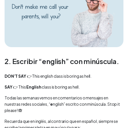
2. Escribir “english” con minúscula.
DON’T SAY
👉 This english class is boring as hell.
SAY
👉 This
English
class is boring as hell.
Todas las semanas vemos en comentarios o mensajes en
nuestras redes sociales, “
e
nglish” escrito con minúscula. Stop it
please! 🙈
Recuerda que en inglés, al contrario que en español, siempre se
escribe la primera letra en mayúscula para: