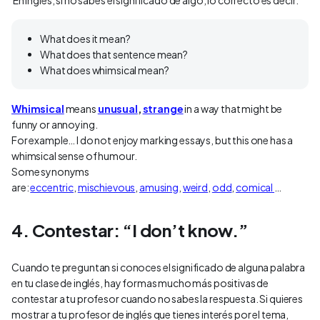
En inglés, si no sabes el significado de algo, lo correcto es decir:
What does it mean?
What does that sentence mean?
What does whimsical mean?
Whimsical
means
unusual
,
strange
in a way that might be
funny or annoying.
For example… I do not enjoy marking essays, but this one has a
whimsical sense of humour.
Some synonyms
are:
eccentric
,
mischievous
,
amusing
,
weird
,
odd
,
comical
…
4. Contestar: “I don’t know.”
Cuando te preguntan si conoces el significado de alguna palabra
en tu clase de inglés, hay formas mucho más positivas de
contestar a tu profesor cuando no sabes la respuesta. Si quieres
mostrar a tu profesor de inglés que tienes interés por el tema,