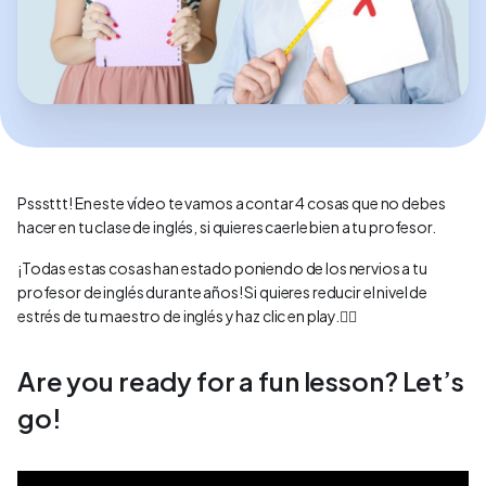
Psssttt! En este vídeo te vamos a contar 4 cosas que no debes
hacer en tu clase de inglés, si quieres caerle bien a tu profesor.
¡Todas estas cosas han estado poniendo de los nervios a tu
profesor de inglés durante años! Si quieres reducir el nivel de
estrés de tu maestro de inglés y haz clic en play.💂‍♀️
Are you ready for a fun lesson? Let’s
go!