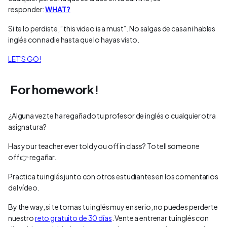
responder:
WHAT?
Si te lo perdiste, “this video is a must”. No salgas de casa ni hables
inglés con nadie hasta que lo hayas visto.
LET'S GO!
For homework!
¿Alguna vez te ha regañado tu profesor de inglés o cualquier otra
asignatura?
Has your teacher ever told you off in class? To tell someone
off 👉 regañar.
Practica tu inglés junto con otros estudiantes en los comentarios
del vídeo.
By the way, si te tomas tu inglés muy en serio, no puedes perderte
nuestro
reto gratuito de 30 días
. Vente a entrenar tu inglés con