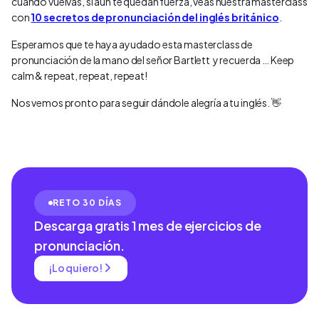
cuando vuelvas, si aún te quedan fuerza, veas nuestra masterclass
con
10 secretos de pronunciación del inglés británico
.
Esperamos que te haya ayudado esta masterclass de
pronunciación de la mano del señor Bartlett y recuerda … Keep
calm & repeat, repeat, repeat!
Nos vemos pronto para seguir dándole alegría a tu inglés. 👋
RETO 30 DÍAS
Descarga gratis 1 mes de ejercicios de
pronunciación.
¡Lo quiero!