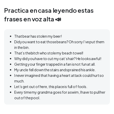
Practica en casa leyendo estas
frases en voz alta 📣
That bear has stolen my beer!
Did you want to eat those beans? Oh sorry I’ve put them
in the bin.
That’s thebitch who stole my beach towel!
Why did you have to cut my cat‘s hair? He looks awful!
Getting your finger trapped in a fan is not fun at all.
My uncle fell down the stairs and sprained his ankle.
I never imagined that having a heart attack could hurt so
much.
Let’s get out of here, this place is full of fools.
Every time my grandma goes for a swim, I have to pull her
out of the pool.