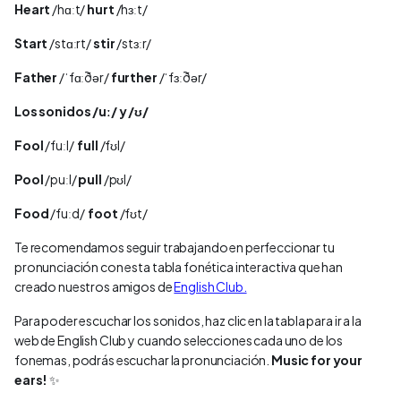
Heart
/hɑːt/
hurt
/hɜːt/
Start
/stɑːrt/
stir
/stɜːr/
Father
/ˈfɑːðər/
further
/ˈfɜːðər/
Los sonidos /uː/ y /ʊ/
Fool
/fuːl/
full
/fʊl/
Pool
/puːl/
pull
/pʊl/
Food
/fuːd/
foot
/fʊt/
Te recomendamos seguir trabajando en perfeccionar tu
pronunciación con esta tabla fonética interactiva que han
creado nuestros amigos de
English Club.
Para poder escuchar los sonidos, haz clic en la tabla para ir a la
web de English Club y cuando selecciones cada uno de los
fonemas, podrás escuchar la pronunciación.
Music for your
ears!
✨