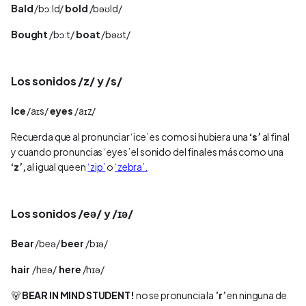
Bald
/bɔːld/
bold
/bəʊld/
Bought
/bɔːt/
boat
/bəʊt/
Los sonidos /z/ y /s/
Ice
/aɪs/
eyes
/aɪz/
Recuerda que al pronunciar ‘ice’ es como si hubiera una
‘s’
al final
y cuando pronuncias ‘eyes’ el sonido del final es más como una
‘z’,
al igual que en
‘zip’
o
‘zebra’.
Los sonidos /eə/ y /ɪə/
Bear
/beə/
beer
/bɪə/
hair
/heə/
here
/hɪə/
🐻
BEAR IN MIND STUDENT!
no se pronuncia la
’r’
en ninguna de