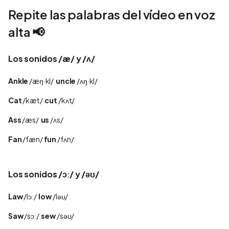
Repite las palabras del vídeo en voz
alta 📢
Los sonidos /æ/ y /ʌ/
Ankle
/æŋ·kl/
uncle
/ʌŋ·kl/
Cat
/kæt/
cut
/kʌt/
Ass
/æs/
us
/ʌs/
Fan
/fæn/
fun
/fʌn/
Los sonidos /ɔː/ y /əʊ/
Law
/lɔː/
low
/ləʊ/
Saw
/sɔː/
sew
/səʊ/