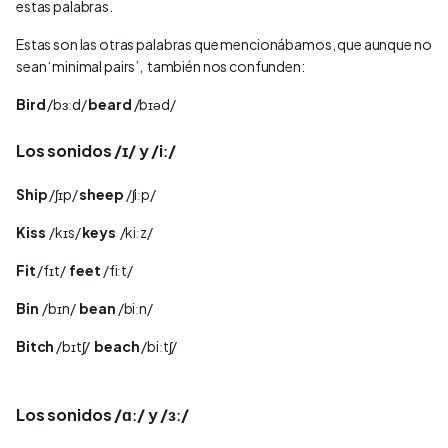
estas palabras.
Estas son las otras palabras que mencionábamos, que aunque no
sean ‘minimal pairs’, también nos confunden:
Bird
/bɜːd/
beard
/bɪəd/
Los sonidos /ɪ/ y /iː/
Ship
/ʃɪp/
sheep
/ʃiːp/
Kiss
/kɪs/
keys
/kiːz/
Fit
/fɪt/
feet
/fiːt/
Bin
/bɪn/
bean
/biːn/
Bitch
/bɪtʃ/
beach
/biːtʃ/
Los sonidos /ɑː/ y /ɜː/