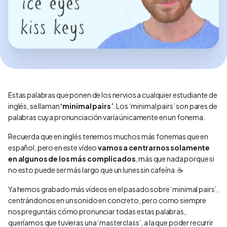
Estas palabras que ponen de los nervios a cualquier estudiante de
inglés, se llaman
‘minimal pairs’
. Los ‘minimal pairs’ son pares de
palabras cuya pronunciación varía únicamente en un fonema.
Recuerda que en inglés tenemos muchos más fonemas que en
español, pero en este vídeo
vamos a centrarnos solamente
en algunos de los más complicados
, más que nada porque si
no esto puede ser más largo que un lunes sin cafeína. ☕
Ya hemos grabado más vídeos en el pasado sobre ‘minimal pairs’,
centrándonos en un sonido en concreto, pero como siempre
nos preguntáis cómo pronunciar todas estas palabras,
queríamos que tuvieras una ‘masterclass’, a la que poder recurrir