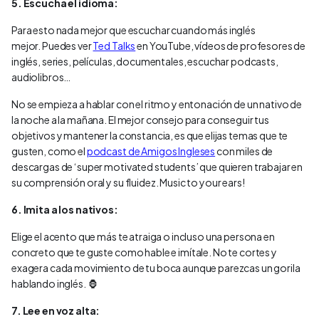
5. Escucha el idioma:
Para esto nada mejor que escuchar cuando más inglés
mejor. Puedes ver
Ted Talks
en YouTube, vídeos de profesores de
inglés, series, películas, documentales, escuchar podcasts,
audiolibros…
No se empieza a hablar con el ritmo y entonación de un nativo de
la noche a la mañana. El mejor consejo para conseguir tus
objetivos y mantener la constancia, es que elijas temas que te
gusten, como el
podcast de Amigos Ingleses
con miles de
descargas de ‘super motivated students’ que quieren trabajar en
su comprensión oral y su fluidez. Music to your ears!
6. Imita a los nativos:
Elige el acento que más te atraiga o incluso una persona en
concreto que te guste como hable e imítale. No te cortes y
exagera cada movimiento de tu boca aunque parezcas un gorila
hablando inglés. 🦍
7. Lee en voz alta: