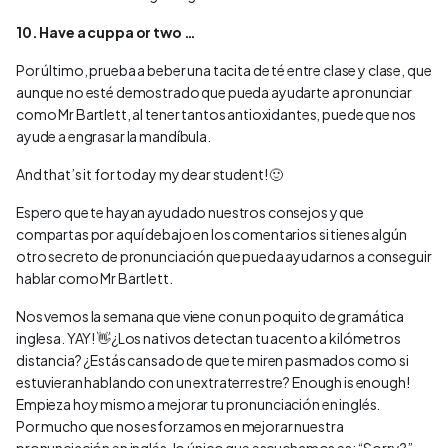
10. Have a cuppa or two …
Por último, prueba a beber una tacita de té entre clase y clase, que
aunque no esté demostrado que pueda ayudarte a pronunciar
como Mr Bartlett, al tener tantos antioxidantes, puede que nos
ayude a engrasar la mandíbula.
And that’s it for today my dear student! 🙂
Espero que te hayan ayudado nuestros consejos y que
compartas por aquí debajo en los comentarios si tienes algún
otro secreto de pronunciación que pueda ayudarnos a conseguir
hablar como Mr Bartlett.
Nos vemos la semana que viene con un poquito de gramática
inglesa. YAY! 👋¿Los nativos detectan tu acento a kilómetros
distancia? ¿Estás cansado de que te miren pasmados como si
estuvieran hablando con un extraterrestre? Enough is enough!
Empieza hoy mismo a mejorar tu pronunciación en inglés.
Por mucho que nos esforzamos en mejorar nuestra