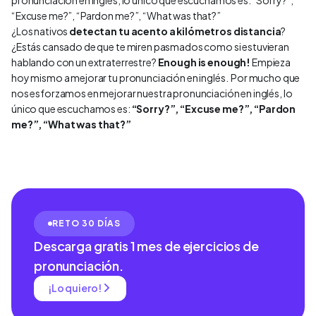
pronunciación en inglés, lo único que escuchamos es: “Sorry?”,
“Excuse me?”, “Pardon me?”, “What was that?”
¿Los nativos
detectan tu acento a kilómetros distancia
?
¿Estás cansado de que te miren pasmados como si estuvieran
hablando con un extraterrestre?
Enough is enough!
Empieza
hoy mismo a mejorar tu pronunciación en inglés. Por mucho que
nos esforzamos en mejorar nuestra pronunciación en inglés, lo
único que escuchamos es:
“Sorry?”, “Excuse me?”, “Pardon
me?”, “What was that?”
RETO 30 DÍAS
Descarga gratis 1 mes de ejercicios de
pronunciación.
¡Lo quiero!