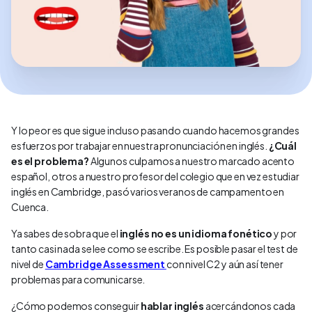
Y lo peor es que sigue incluso pasando cuando hacemos grandes
esfuerzos por trabajar en nuestra pronunciación en inglés.
¿Cuál
es el problema?
Algunos culpamos a nuestro marcado acento
español, otros a nuestro profesor del colegio que en vez estudiar
inglés en Cambridge, pasó varios veranos de campamento en
Cuenca.
Ya sabes de sobra que el
inglés no es un idioma fonético
y por
tanto casi nada se lee como se escribe. Es posible pasar el test de
nivel de
Cambridge Assessment
con nivel C2 y aún así tener
problemas para comunicarse.
¿Cómo podemos conseguir
hablar inglés
acercándonos cada