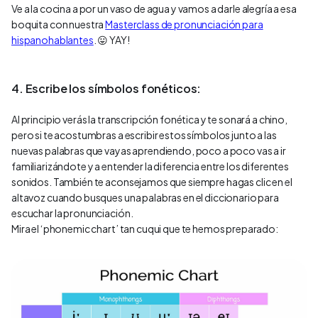
Ve a la cocina a por un vaso de agua y vamos a darle alegría a esa
boquita con nuestra
Masterclass de pronunciación para
hispanohablantes
. 😛 YAY!
4. Escribe los símbolos fonéticos:
Al principio verás la transcripción fonética y te sonará a chino,
pero si te acostumbras a escribir estos símbolos junto a las
nuevas palabras que vayas aprendiendo, poco a poco vas a ir
familiarizándote y a entender la diferencia entre los diferentes
sonidos. También te aconsejamos que siempre hagas clic en el
altavoz cuando busques una palabras en el diccionario para
escuchar la pronunciación.
Mira el ‘phonemic chart’ tan cuqui que te hemos preparado: