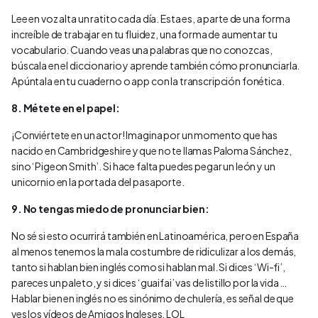
Lee en voz alta un ratito cada día. Esta es, a parte de una forma
increíble de trabajar en tu fluidez, una forma de aumentar tu
vocabulario. Cuando veas una palabras que no conozcas,
búscala en el diccionario y aprende también cómo pronunciarla.
Apúntala en tu cuaderno o app con la transcripción fonética.
8. Métete en el papel:
¡Conviértete en un actor! Imagina por un momento que has
nacido en Cambridgeshire y que no te llamas Paloma Sánchez,
sino ‘Pigeon Smith’. Si hace falta puedes pegar un león y un
unicornio en la portada del pasaporte.
9. No tengas miedo de pronunciar bien:
No sé si esto ocurrirá también en Latinoamérica, pero en España
al menos tenemos la mala costumbre de ridiculizar a los demás,
tanto si hablan bien inglés como si hablan mal. Si dices ‘Wi-fi’,
pareces un paleto, y si dices ‘guaifai’ vas de listillo por la vida …
Hablar bien en inglés no es sinónimo de chulería, es señal de que
ves los vídeos de Amigos Ingleses. LOL