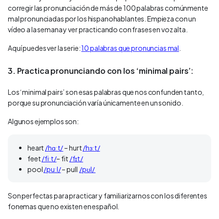
corregir las pronunciación de más de 100 palabras comúnmente
mal pronunciadas por los hispanohablantes. Empieza con un
vídeo a la semana y ver practicando con frases en voz alta.
Aquí puedes ver la serie:
10 palabras que pronuncias mal
.
3. Practica pronunciando con los ‘minimal pairs’:
Los ‘minimal pairs’ son esas palabras que nos confunden tanto,
porque su pronunciación varía únicamente en un sonido.
Algunos ejemplos son:
heart
/hɑːt/
– hurt
/hɜːt/
feet
/fiːt/
– fit
/fɪt/
pool
/puːl/
– pull
/pʊl/
Son perfectas para practicar y familiarizarnos con los diferentes
fonemas que no existen en español.