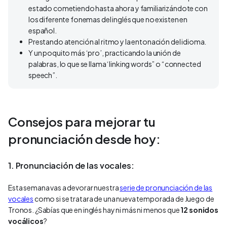
estado cometiendo hasta ahora y familiarizándote con
los diferente fonemas del inglés que no existen en
español.
Prestando atención al ritmo y la entonación del idioma.
Y un poquito más ‘pro’, practicando la unión de
palabras, lo que se llama ‘linking words” o “connected
speech”.
Consejos para mejorar tu
pronunciación desde hoy:
1. Pronunciación de las vocales:
Esta semana vas a devorar nuestra
serie de pronunciación de las
vocales
como si se tratara de una nueva temporada de Juego de
Tronos. ¿Sabías que en inglés hay ni más ni menos que
12 sonidos
vocálicos
?