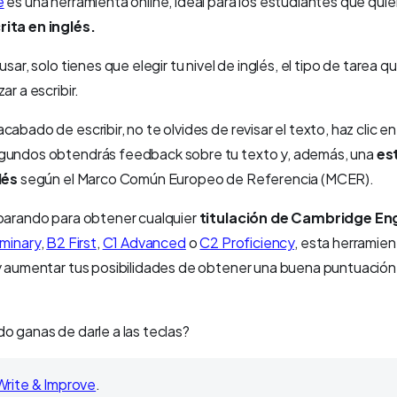
e
es una herramienta online, ideal para los estudiantes que qui
rita en inglés.
usar, solo tienes que elegir tu nivel de inglés, el tipo de tarea q
ar a escribir.
cabado de escribir, no te olvides de revisar el texto, haz clic e
gundos obtendrás feedback sobre tu texto y, además, una
es
lés
según el Marco Común Europeo de Referencia (MCER).
eparando para obtener cualquier
titulación de Cambridge Eng
iminary
,
B2 First
,
C1 Advanced
o
C2 Proficiency
, esta herramie
y aumentar tus posibilidades de obtener una buena puntuación 
o ganas de darle a las teclas?
Write & Improve
.