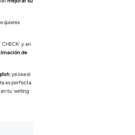
eran
mejorar su
ue quieres
n ‘CHECK’ y, en
timación de
lish
, ya sea el
nta es perfecta
en tu ‘writing