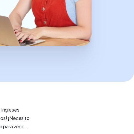
 Ingleses
gos! ¡Necesito
para venir...