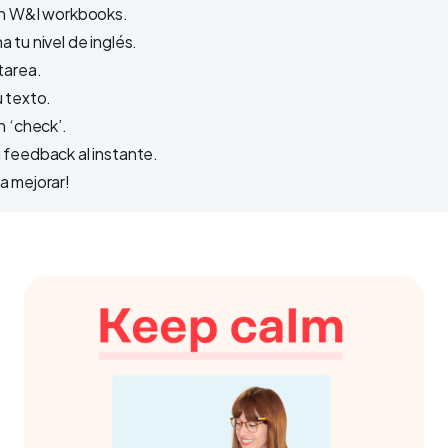
en W&I workbooks.
 tu nivel de inglés.
tarea.
u texto.
n ‘check’.
 feedback al instante.
a mejorar!