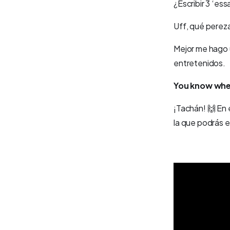
¿Escribir 3 ‘ess
Uff, qué pereza
Mejor me hago
entretenidos.
You know whe
¡Tachán! 🙌 En
la que podrás e