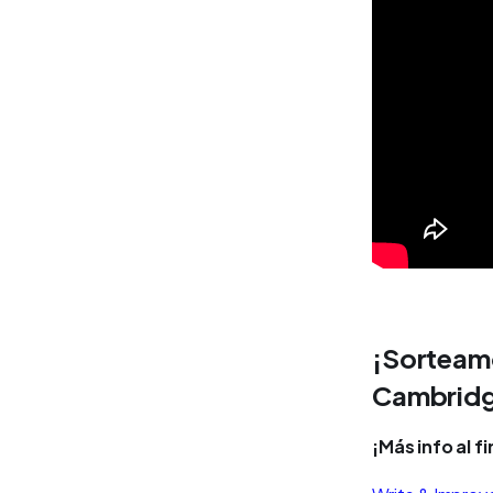
¡Sorteamo
Cambridg
¡Más info al fi