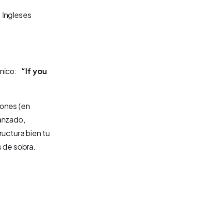
 Ingleses
ánico:
“If you
ciones (en
vanzado,
tructura bien tu
s de sobra.