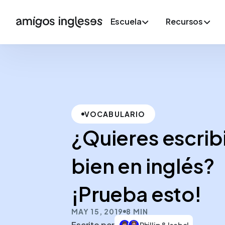
Escuela
Recursos
VOCABULARIO
¿Quieres escrib
bien en inglés?
¡Prueba esto!
MAY 15, 2019
8 MIN
Escrito por
Phillip & Isabel