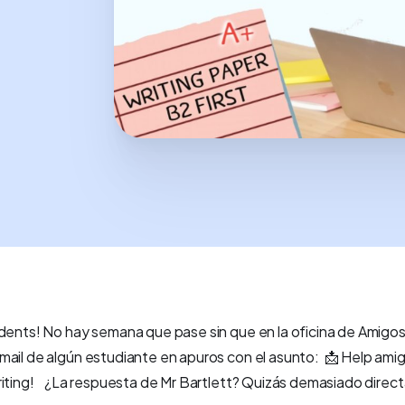
dents! No hay semana que pase sin que en la oficina de Amigos
mail de algún estudiante en apuros con el asunto: 📩 Help ami
iting! ¿La respuesta de Mr Bartlett? Quizás demasiado directa 