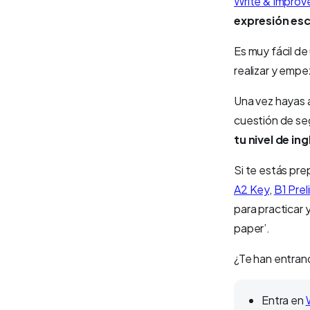
Write & Improv
expresión esc
Es muy fácil de 
realizar y empez
Una vez hayas a
cuestión de se
tu nivel de ing
Si te estás pr
A2 Key
,
B1 Prel
para practicar 
paper’.
¿Te han entrand
Entra en