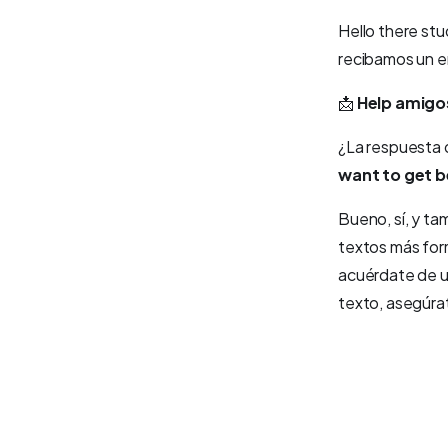
Hello there stu
recibamos un e
📩
Help amigos
¿La respuesta 
want to get be
Bueno, sí, y tam
textos más form
acuérdate de u
texto, asegúrat