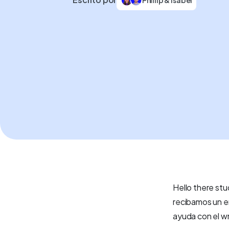
Hello there stu
recibamos un e
ayuda con el wr