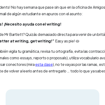
dents! No hay semana que pase sin que en la oficina de Amigos
mail de algún estudiante en apuros con el asunto:
! ¡Necesito ayuda con el writing!
de Mr Bartlett? Quizás demasiado directa para venir de un brit
tter at writing, get writing!”
Easy as pie! 🥧
bién vigila tu gramática, revisa tu ortografía, evita las contrac
ales como essays, reports o proposals), utiliza vocabulario a
sar conectores (mira
esta clase
), no te vayas por las ramas, es
e de volver a leerlo antes de entregarlo … todo lo que ya sabe