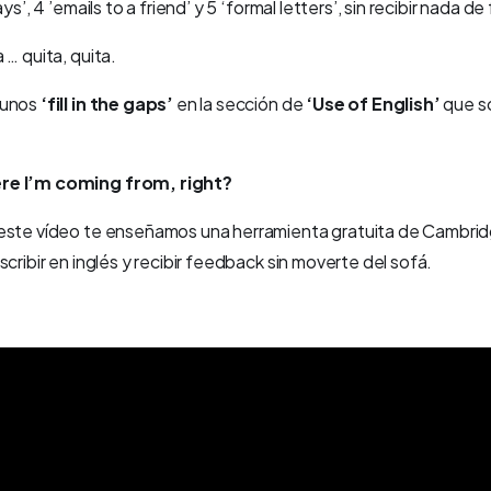
ays’, 4 ’emails to a friend’ y 5 ‘formal letters’, sin recibir nada 
 … quita, quita.
 unos
‘fill in the gaps’
en la sección de
‘Use of English’
que so
re I’m coming from, right?
 este vídeo te enseñamos una herramienta gratuita de Cambrid
scribir en inglés y recibir feedback sin moverte del sofá.