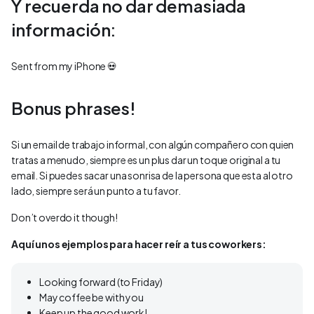
Y recuerda no dar demasiada
información:
Sent from my iPhone 💀
Bonus phrases!
Si un email de trabajo informal, con algún compañero con quien
tratas a menudo, siempre es un plus dar un toque original a tu
email. Si puedes sacar una sonrisa de la persona que esta al otro
lado, siempre será un punto a tu favor.
Don’t overdo it though!
Aquí unos ejemplos para hacer reír a tus coworkers:
Looking forward (to Friday)
May coffee be with you
Keep up the good work!