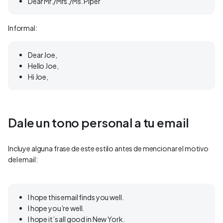
Dear Mr./Mrs./Ms. Piper
Informal:
Dear Joe,
Hello Joe,
Hi Joe,
Dale un tono personal a tu email
Incluye alguna frase de este estilo antes de mencionar el motivo
del email:
I hope this email finds you well.
I hope you’re well.
I hope it’s all good in New York.