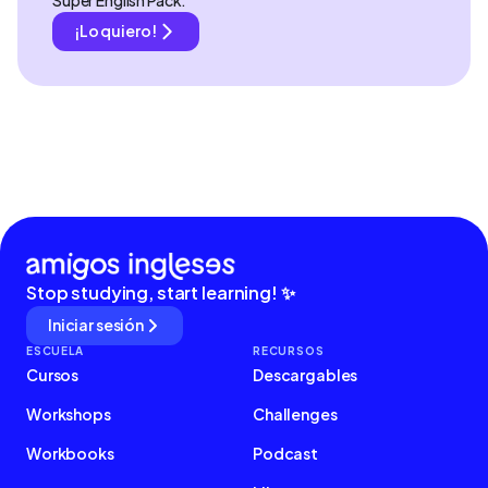
Super English Pack.
¡Lo quiero!
Stop studying, start learning! ✨
Iniciar sesión
ESCUELA
RECURSOS
Cursos
Descargables
Workshops
Challenges
Workbooks
Podcast