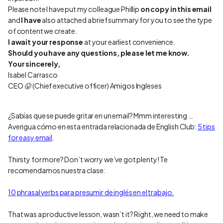
Please note I have put my colleague Phillip
on copy in this email
and
I have
also attached a brief summary for you to see the type
of content we create.
I await your response
at your earliest convenience.
Should you have any questions, please let me know.
Your sincerely,
Isabel Carrasco
CEO 😛 (Chief executive officer) Amigos Ingleses
¿Sabías que se puede gritar en un email? Mmm interesting …
Averigua cómo en esta entrada relacionada de English Club:
5 tips
for easy email
.
Thirsty for more? Don’t worry we’ve got plenty! Te
recomendamos nuestra clase:
10 phrasal verbs para presumir de inglés en el trabajo.
That was a productive lesson, wasn’t it? Right, we need to make