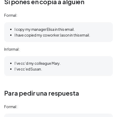
Si pones en copia a alguien
Formal:
I copy my manager Elisa in this email.
I have copied my coworker Jason in this email.
Informal:
I’ve cc’d my colleague Mary.
I’ve cc’ed Susan.
Para pedir una respuesta
Formal: