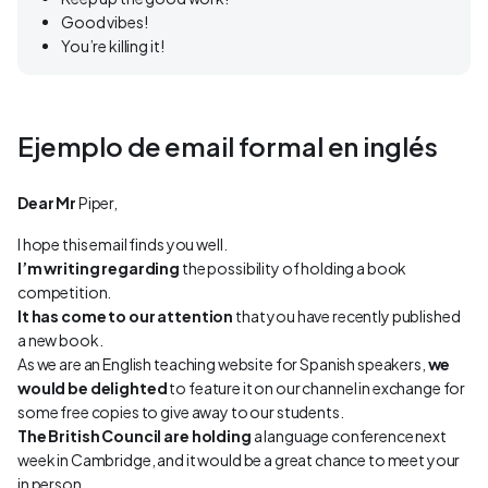
Good vibes!
You’re killing it!
Ejemplo de email formal en inglés
Dear Mr
Piper,
I hope this email finds you well.
I’m writing regarding
the possibility of holding a book
competition.
It has come to our attention
that you have recently published
a new book.
As we are an English teaching website for Spanish speakers,
we
would be delighted
to feature it on our channel in exchange for
some free copies to give away to our students.
The British Council are holding
a language conference next
week in Cambridge, and it would be a great chance to meet your
in person.