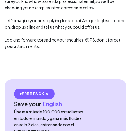
sure you know how to send a professional email, so we’ll be
checking your examples in the comments below.
Let’s imagine you are applying for a job at Amigos Ingleses, come
on, drop us a line and tell us what you could offer us.
Looking forward to reading your enquiries! 🙂 PS, don’t forget
your attachments.
FREE PACK 🔥
Save your
English!
Únete a más de 100.000 estudiantes
en todo el mundo y gana más fluidez
en solo 7 días, entrenando con el