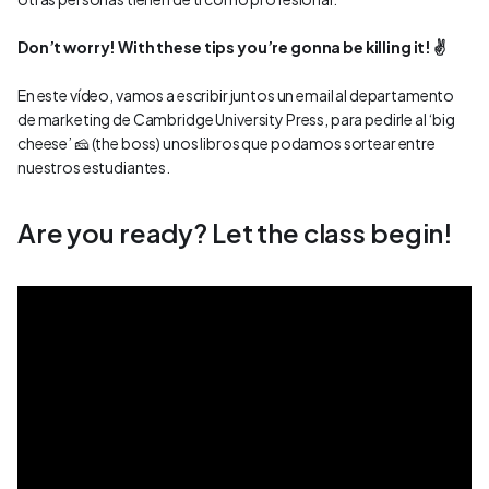
Don’t worry! With these tips you’re gonna be killing it! ✌️
En este vídeo, vamos a escribir juntos un email al departamento
de marketing de Cambridge University Press, para pedirle al ‘big
cheese’ 🧀 (the boss) unos libros que podamos sortear entre
nuestros estudiantes.
Are you ready? Let the class begin!