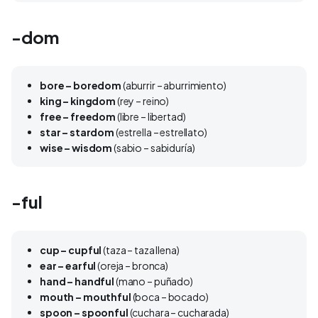
-dom
bore – boredom
(aburrir – aburrimiento)
king – kingdom
(rey – reino)
free – freedom
(libre – libertad)
star – stardom
(estrella – estrellato)
wise – wisdom
(sabio – sabiduría)
-ful
cup – cupful
(taza – taza llena)
ear – earful
(oreja – bronca)
hand – handful
(mano – puñado)
mouth – mouthful
(boca – bocado)
spoon – spoonful
(cuchara – cucharada)