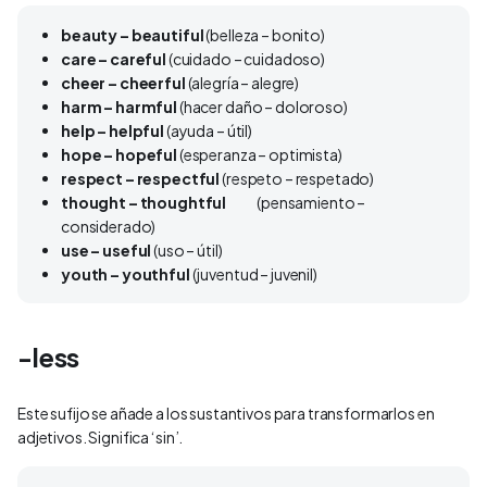
beauty – beautiful
(belleza – bonito)
care – careful
(cuidado – cuidadoso)
cheer – cheerful
(alegría – alegre)
harm – harmful
(hacer daño – doloroso)
help – helpful
(ayuda – útil)
hope – hopeful
(esperanza – optimista)
respect – respectful
(respeto – respetado)
thought – thoughtful
(pensamiento –
considerado)
use – useful
(uso – útil)
youth – youthful
(juventud – juvenil)
-less
Este sufijo se añade a los sustantivos para transformarlos en
adjetivos. Significa ‘sin’.