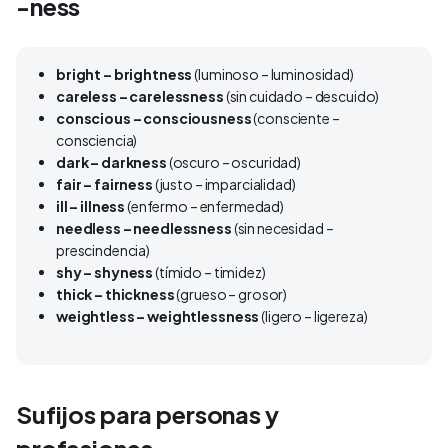
-ness
bright – brightness
(luminoso – luminosidad)
careless – carelessness
(sin cuidado – descuido)
conscious – consciousness
(consciente –
consciencia)
dark – darkness
(oscuro – oscuridad)
fair – fairness
(justo – imparcialidad)
ill – illness
(enfermo – enfermedad)
needless – needlessness
(sin necesidad –
prescindencia)
shy – shyness
(tímido – timidez)
thick – thickness
(grueso – grosor)
weightless – weightlessness
(ligero – ligereza)
Sufijos para personas y