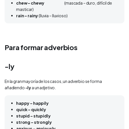
chew – chewy
(mascada – duro, difícil de
masticar)
rain – rainy
(lluvia – lluvioso)
Para formar adverbios
-ly
En la gran mayoría de los casos, un adverbio se forma
añadiendo
-ly
a un adjetivo.
happy – happily
quick – quickly
stupid – stupidly
strong – strongly
anxious – anxiously