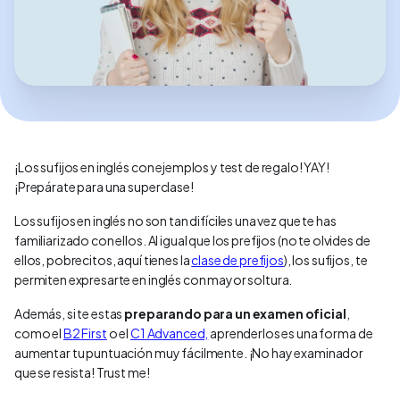
¡Los sufijos en inglés con ejemplos y test de regalo! YAY!
¡Prepárate para una superclase!
Los sufijos en inglés no son tan difíciles una vez que te has
familiarizado con ellos. Al igual que los prefijos (no te olvides de
ellos, pobrecitos, aquí tienes la
clase de prefijos
), los sufijos, te
permiten expresarte en inglés con mayor soltura.
Además, si te estas
preparando para un examen oficial
,
como el
B2 First
o el
C1 Advanced,
aprenderlos es una forma de
aumentar tu puntuación muy fácilmente. ¡No hay examinador
que se resista! Trust me!