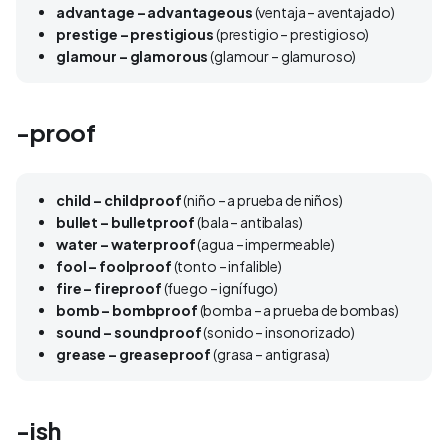
advantage – advantageous
(ventaja – aventajado)
prestige – prestigious
(prestigio – prestigioso)
glamour – glamorous
(glamour – glamuroso)
-proof
child – childproof
(niño – a prueba de niños)
bullet – bulletproof
(bala – antibalas)
water – waterproof
(agua – impermeable)
fool – foolproof
(tonto – infalible)
fire – fireproof
(fuego – ignífugo)
bomb – bombproof
(bomba – a prueba de bombas)
sound – soundproof
(sonido – insonorizado)
grease – greaseproof
(grasa – antigrasa)
-ish