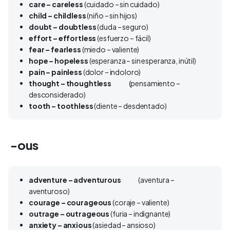
care – careless
(cuidado – sin cuidado)
child – childless
(niño – sin hijos)
doubt – doubtless
(duda – seguro)
effort – effortless
(esfuerzo – fácil)
fear – fearless
(miedo – valiente)
hope – hopeless
(esperanza – sin esperanza, inútil)
pain – painless
(dolor – indoloro)
thought – thoughtless
(pensamiento –
desconsiderado)
tooth – toothless
(diente – desdentado)
-ous
adventure – adventurous
(aventura –
aventuroso)
courage – courageous
(coraje – valiente)
outrage – outrageous
(furia – indignante)
anxiety – anxious
(asiedad – ansioso)