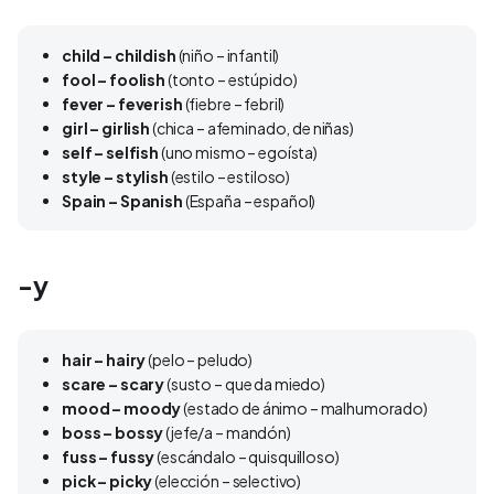
child – childish
(niño – infantil)
fool – foolish
(tonto – estúpido)
fever – feverish
(fiebre – febril)
girl – girlish
(chica – afeminado, de niñas)
self – selfish
(uno mismo – egoísta)
style – stylish
(estilo – estiloso)
Spain – Spanish
(España – español)
-y
hair – hairy
(pelo – peludo)
scare – scary
(susto – que da miedo)
mood – moody
(estado de ánimo – malhumorado)
boss – bossy
(jefe/a – mandón)
fuss – fussy
(escándalo – quisquilloso)
pick – picky
(elección – selectivo)