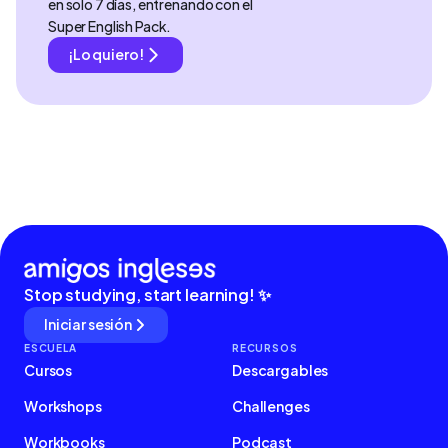
en solo 7 días, entrenando con el
Super English Pack.
¡Lo quiero!
Stop studying, start learning! ✨
Iniciar sesión
ESCUELA
RECURSOS
Cursos
Descargables
Workshops
Challenges
Workbooks
Podcast