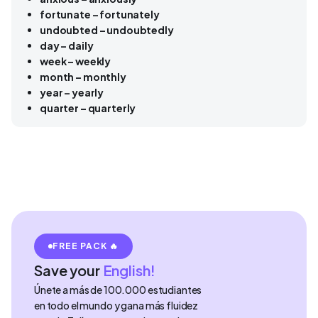
fortunate – fortunately
undoubted – undoubtedly
day – daily
week – weekly
month – monthly
year – yearly
quarter – quarterly
FREE PACK 🔥
Save your
English!
Únete a más de 100.000 estudiantes
en todo el mundo y gana más fluidez