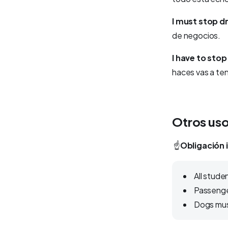
I must stop d
de negocios.
I have to stop
haces vas a te
Otros uso
☝️
Obligación 
All stude
Passenger
Dogs must