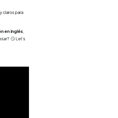
 claros para
n en inglés
,
esar? 🙄
Let’s