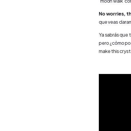
‘moon walk’ co
No worries, th
que veas claram
Ya sabrás que 
pero ¿cómo pod
make this crysta