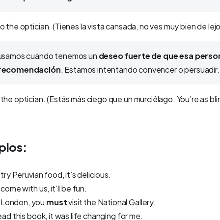
o the optician. (
Tienes la vista cansada, no ves muy bien de lej
 usamos cuando tenemos un
deseo fuerte de que esa perso
 recomendación
. Estamos intentando convencer o persuadir.
the optician. (
Estás más ciego que un murciélago. You’re as blin
plos:
try Peruvian food, it’s delicious.
come with us, it’ll be fun.
o London, you
must
visit the National Gallery.
ead this book, it was life changing for me.