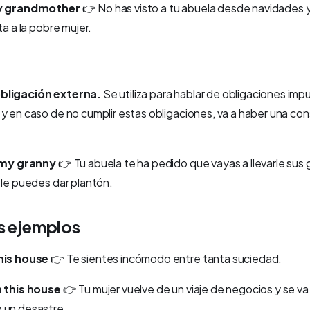
my grandmother
👉
No has visto a tu abuela desde navidades y
ta a la pobre mujer.
bligación externa.
Se utiliza para hablar de obligaciones imp
 y en caso de no cumplir estas obligaciones, va a haber una co
t my granny
👉
Tu abuela te ha pedido que vayas a llevarle sus g
 le puedes dar plantón.
s ejemplos
this house
👉
Te sientes incómodo entre tanta suciedad.
n this house
👉
Tu mujer vuelve de un viaje de negocios y se va
 un desastre