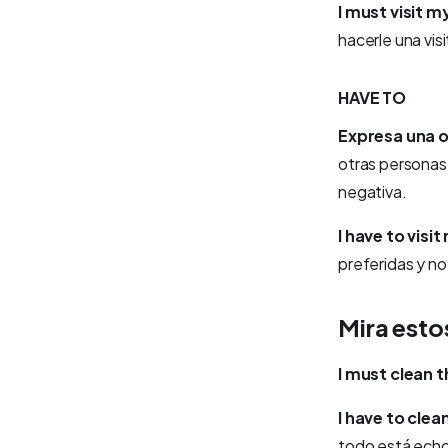
I must visit 
hacerle una visi
HAVE TO
Expresa una o
otras personas
negativa.
I have to visi
preferidas y no
Mira esto
I must clean 
I have to clea
todo está echo