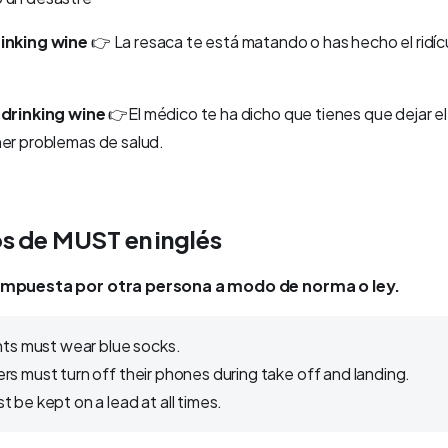
rinking wine
👉
La resaca te está matando o has hecho el ridíc
 drinking wine
👉El médico te ha dicho que tienes que dejar el a
ner problemas de salud.
s de MUST en inglés
impuesta por otra persona a modo de norma o ley.
nts must wear blue socks.
s must turn off their phones during take off and landing.
 be kept on a lead at all times.