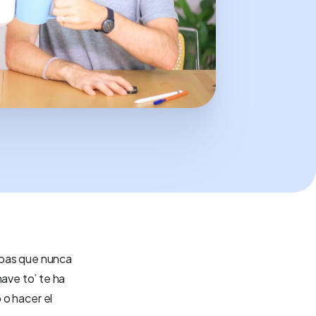
abas que nunca
have to’ te ha
o
o hacer el