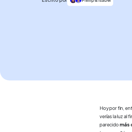
Hoy por fin, en
verías la luz al
parecido
más c