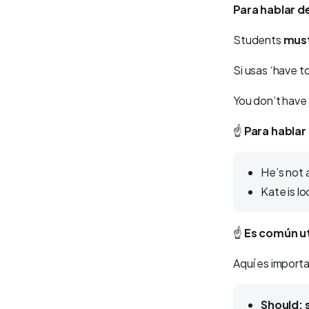
Para hablar d
Students
must
Si usas ‘have t
You don’t have to
☝️
Para hablar
He’s not 
Kate is l
☝️
Es común ut
Aquí es importa
Should: 