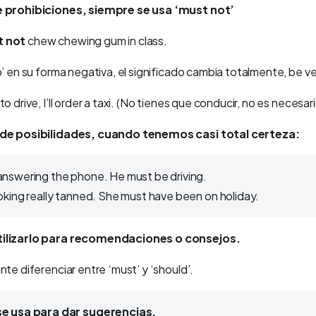
e prohibiciones, siempre se usa ‘must not’
 not
chew chewing gum in class.
o’ en su forma negativa, el significado cambia totalmente, be ve
 drive, I’ll order a taxi.
(No tienes que conducir, no es necesari
 de posibilidades, cuando tenemos casi total certeza:
answering the phone. He must be driving.
ooking really tanned. She must have been on holiday.
ilizarlo para recomendaciones o consejos.
nte diferenciar entre ‘must’ y ‘should’.
se usa para dar sugerencias.