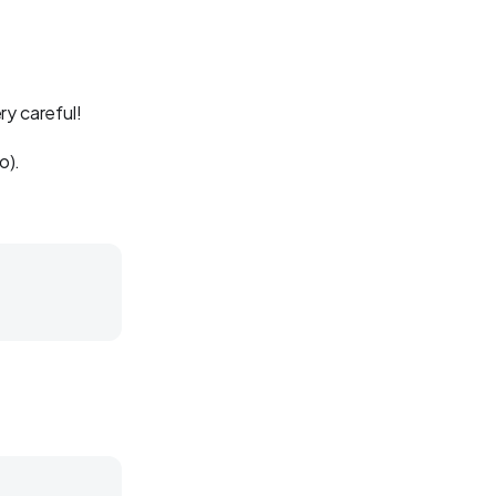
ry careful!
o).