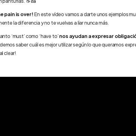
n pantuflas. ☕ 🍰
e pain is over!
En este vídeo vamos a darte unos ejemplos muy
ente la diferencia y no te vuelvas a liar nunca más.
tanto ‘must’ como ‘have to’
nos ayudan a expresar obligació
emos saber cuál es mejor utilizar según lo que queramos expr
l clear!