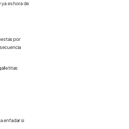
 ya es hora de
uestas por
nsecuencia
alletitas
 a enfadar si