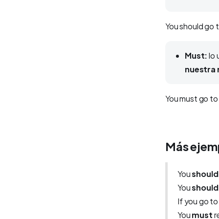
You should go t
Must:
lo
nuestra
You must go to 
Más ejem
You
should
You
should
If you go t
You
must
r