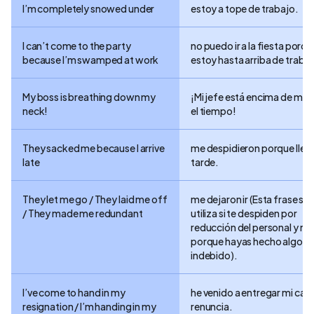
I’m completely snowed under
estoy a tope de trabajo.
I can’t come to the party
no puedo ir a la fiesta porqu
because I’m swamped at work
estoy hasta arriba de trabaj
My boss is breathing down my
¡Mi jefe está encima de mí 
neck!
el tiempo!
They sacked me because I arrive
me despidieron porque lleg
late
tarde.
They let me go / They laid me off
me dejaron ir (Esta frase se
/ They made me redundant
utiliza si te despiden por
reducción del personal y no
porque hayas hecho algo
indebido).
I’ve come to hand in my
he venido a entregar mi cart
resignation / I’m handing in my
renuncia.