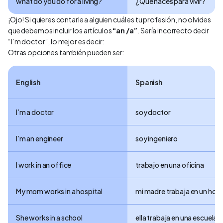
what do you do for a living?
¿Qué haces para vivir?
¡Ojo! Si quieres contarle a alguien cuál es tu profesión, no olvides
que debemos incluir los artículos
“an /a”
. Sería incorrecto decir
“I’m doctor”, lo mejor es decir:
Otras opciones también pueden ser:
English
Spanish
I’m a doctor
soy doctor
I’m an engineer
soy ingeniero
I work in an office
trabajo en una oficina
My mom works in a hospital
mi madre trabaja en un hosp
She works in a school
ella trabaja en una escuela