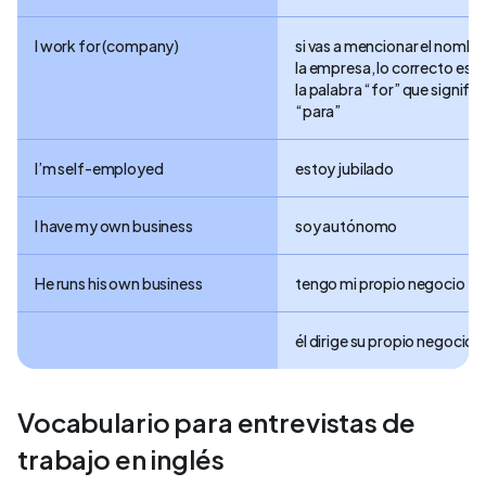
I work for (company)
si vas a mencionar el nombr
la empresa, lo correcto es a
la palabra “for” que signific
“para”
I’m self-employed
estoy jubilado
I have my own business
soy autónomo
He runs his own business
tengo mi propio negocio
él dirige su propio negocio
Vocabulario para entrevistas de
trabajo en inglés