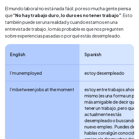
El mundo laboral no está nada fácil, por eso mucha gente piensa
que
“No hay trabajo duro, lo duro es no tener trabajo”
. Esto
también puede ser una realidad y cuando estamos en una
entrevista de trabajo, lo más probable es que nos pregunten
sobre experiencias pasadas o por qué estás desempleado.
English
Spanish
I’m unemployed
estoy desempleado
I’m between jobs at the moment
estoy entre trabajos ahora
mismo (es una forma un po
más amigable de decir que s
tener un trabajo, pero que
actualmente estás
desempleado o buscando 
nuevo empleo. Puedes decir
hablas con algún conocido 