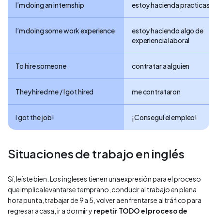
I’m doing an internship
estoy hacienda practicas
I’m doing some work experience
estoy haciendo algo de
experiencia laboral
To hire someone
contratar a alguien
They hired me / I got hired
me contrataron
I got the job!
¡Conseguí el empleo!
Situaciones de trabajo en inglés
Sí, leíste bien. Los ingleses tienen una expresión para el proceso
que implica levantarse temprano, conducir al trabajo en plena
hora punta, trabajar de 9 a 5, volver a enfrentarse al tráfico para
regresar a casa, ir a dormir y
repetir TODO el proceso de