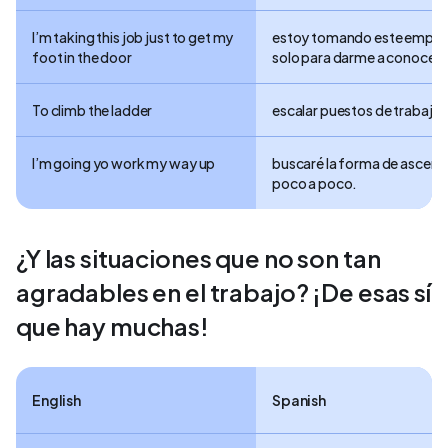
I’m taking this job just to get my
estoy tomando este emple
foot in the door
solo para darme a conocer.
To climb the ladder
escalar puestos de trabajo.
I’m going yo work my way up
buscaré la forma de ascend
poco a poco.
¿Y las situaciones que no son tan
agradables en el trabajo? ¡De esas sí
que hay muchas!
English
Spanish