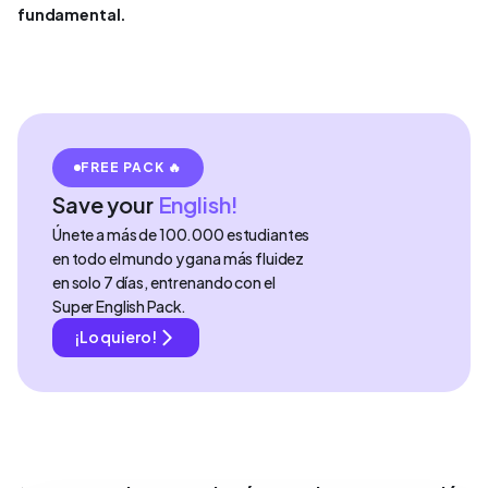
fundamental.
FREE PACK 🔥
Save your
English!
Únete a más de 100.000 estudiantes
en todo el mundo y gana más fluidez
en solo 7 días, entrenando con el
Super English Pack.
¡Lo quiero!