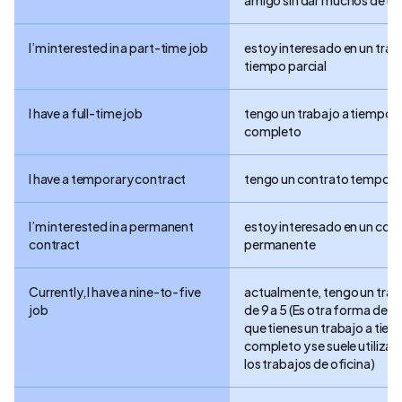
amigo sin dar muchos detal
I’m interested in a part-time job
estoy interesado en un trab
tiempo parcial
I have a full-time job
tengo un trabajo a tiempo
completo
I have a temporary contract
tengo un contrato tempora
I’m interested in a permanent
estoy interesado en un con
contract
permanente
Currently, I have a nine-to-five
actualmente, tengo un trab
job
de 9 a 5 (Es otra forma de de
que tienes un trabajo a tie
completo y se suele utilizar
los trabajos de oficina)