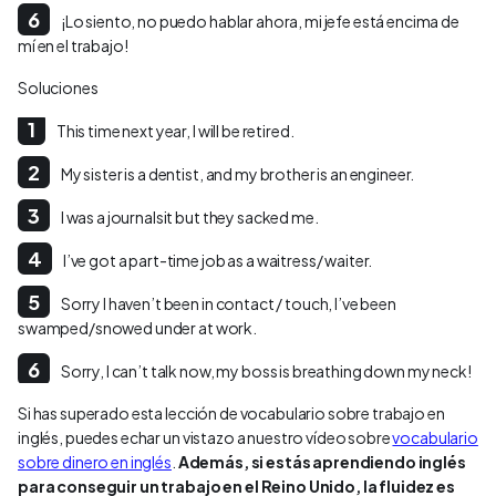
¡Lo siento, no puedo hablar ahora, mi jefe está encima de
mí en el trabajo!
Soluciones
This time next year, I will be retired.
My sister is a dentist, and my brother is an engineer.
I was a journalsit but they sacked me.
I’ve got a part-time job as a waitress/ waiter.
Sorry I haven’t been in contact / touch, I’ve been
swamped/snowed under at work.
Sorry, I can’t talk now, my boss is breathing down my neck!
Si has superado esta lección de vocabulario sobre trabajo en
inglés, puedes echar un vistazo a nuestro vídeo sobre
vocabulario
sobre dinero en inglés
.
Además, si estás aprendiendo inglés
para conseguir un trabajo en el Reino Unido, la fluidez es