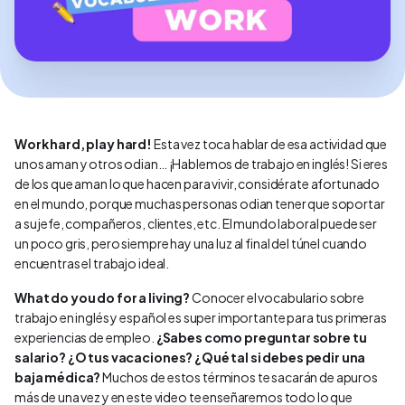
Work hard, play hard!
Esta vez toca hablar de esa actividad que
unos aman y otros odian… ¡Hablemos de trabajo en inglés! Si eres
de los que aman lo que hacen para vivir, considérate afortunado
en el mundo, porque muchas personas odian tener que soportar
a su jefe, compañeros, clientes, etc. El mundo laboral puede ser
un poco gris, pero siempre hay una luz al final del túnel cuando
encuentras el trabajo ideal.
What do you do for a living?
Conocer el vocabulario sobre
trabajo en inglés y español es super importante para tus primeras
experiencias de empleo.
¿Sabes como preguntar sobre tu
salario? ¿O tus vacaciones? ¿Qué tal si debes pedir una
baja médica?
Muchos de estos términos te sacarán de apuros
más de una vez y en este video te enseñaremos todo lo que