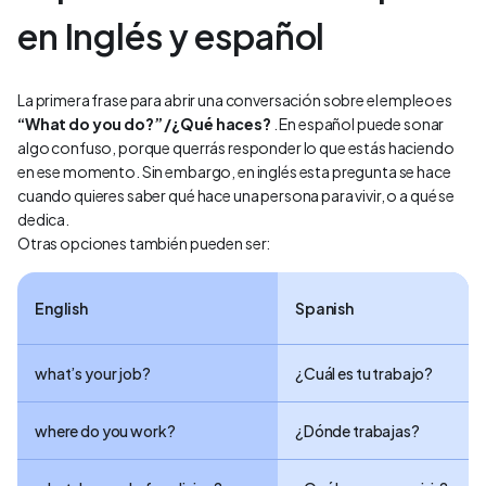
en Inglés y español
La primera frase para abrir una conversación sobre el empleo es
“What do you do?” /¿Qué haces?
. En español puede sonar
algo confuso, porque querrás responder lo que estás haciendo
en ese momento. Sin embargo, en inglés esta pregunta se hace
cuando quieres saber qué hace una persona para vivir, o a qué se
dedica.
Otras opciones también pueden ser:
English
Spanish
what’s your job?
¿Cuál es tu trabajo?
where do you work?
¿Dónde trabajas?