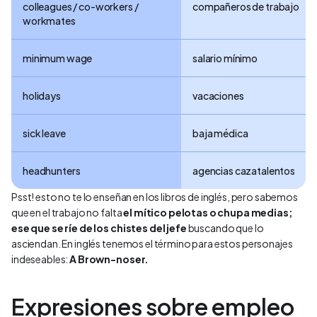
colleagues / co-workers /
compañeros de trabajo
workmates
minimum wage
salario mínimo
holidays
vacaciones
sick leave
baja médica
headhunters
agencias cazatalentos
Psst! esto no te lo enseñan en los libros de inglés, pero sabemos
que en el trabajo no falta
el mítico pelotas o chupa medias;
ese que se ríe de los chistes del jefe
buscando que lo
asciendan. En inglés tenemos el término para estos personajes
indeseables:
A Brown-noser.
Expresiones sobre empleo