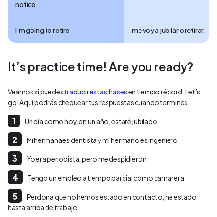
notice
I’m going to retire
me voy a jubilar o retirar.
It’s practice time! Are you ready?
Veamos si puedes
traducir estas frases
en tiempo récord. Let’s
go! Aquí podrás chequear tus respuestas cuando termines.
Un día como hoy, en un año, estaré jubilado
Mi hermana es dentista y mi hermano es ingeniero
Yo era periodista, pero me despidieron
Tengo un empleo a tiempo parcial como camarera
Perdona que no hemos estado en contacto, he estado
hasta arriba de trabajo