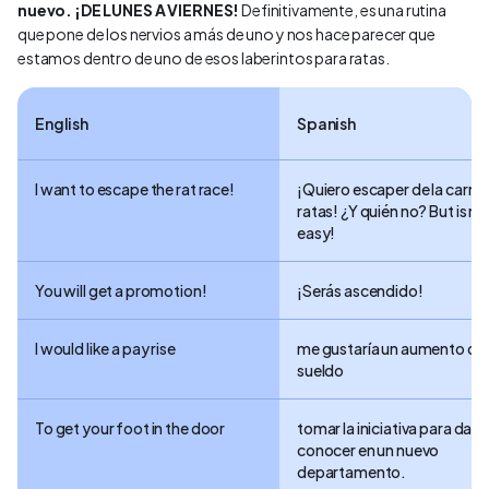
nuevo. ¡DE LUNES A VIERNES!
Definitivamente, es una rutina
que pone de los nervios a más de uno y nos hace parecer que
estamos dentro de uno de esos laberintos para ratas.
English
Spanish
I want to escape the rat race!
¡Quiero escaper de la carrer
ratas! ¿Y quién no? But is no
easy!
You will get a promotion!
¡Serás ascendido!
I would like a pay rise
me gustaría un aumento de
sueldo
To get your foot in the door
tomar la iniciativa para dart
conocer en un nuevo
departamento.