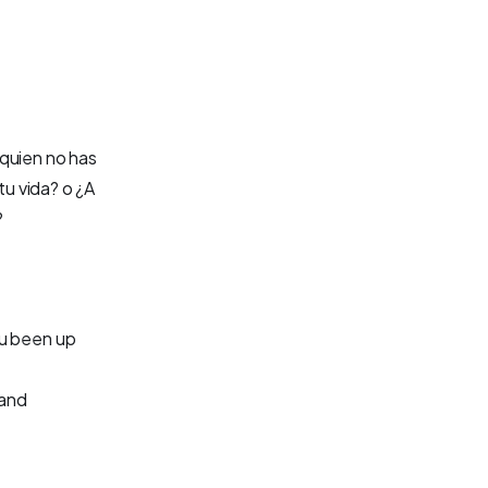
 quien no has
u vida? o ¿A
?
ou been up
 and