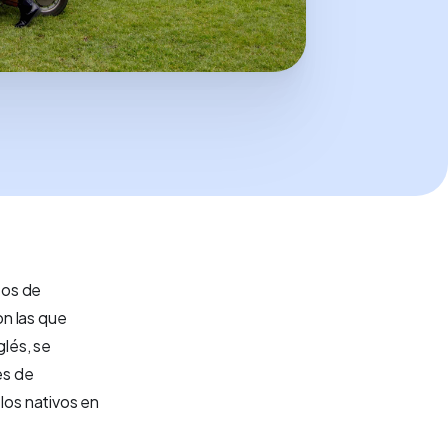
tos de
on las que
glés, se
es de
 los nativos en