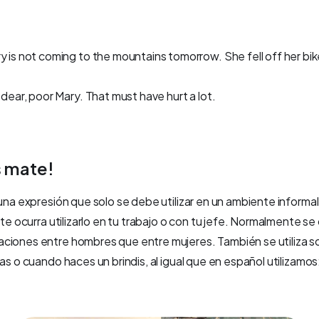
ry is not coming to the mountains tomorrow. She fell off her bi
 dear, poor Mary. That must have hurt a lot.
s mate!
 una expresión que solo se debe utilizar en un ambiente informa
e te ocurra utilizarlo en tu trabajo o con tu jefe. Normalmente 
ciones entre hombres que entre mujeres. También se utiliza so
as o cuando haces un brindis, al igual que en español utilizamos: