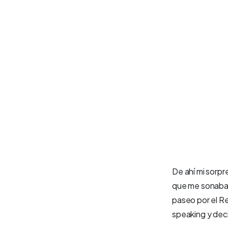
De ahí mi sorp
que me sonaban
paseo por el R
speaking y deci