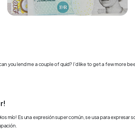
an you lend me a couple of quid? I’d like to get a few more be
r!
Dios mío! Es una expresión super común, se usa para expresar s
upación.