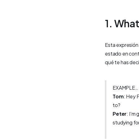
1. What
Esta expresión 
estado en cont
qué te has dec
EXAMPLE…
Tom
: Hey 
to?
Peter
: I’m
studying fo