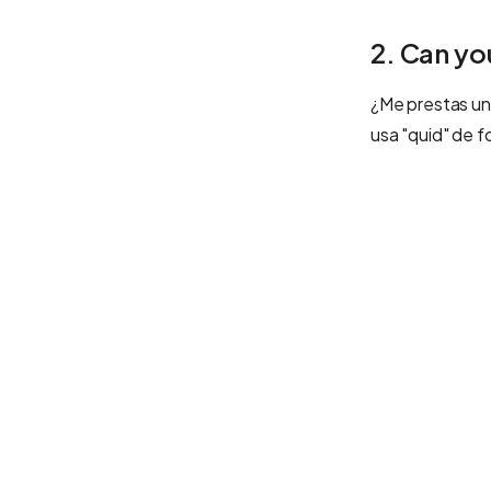
2. Can yo
¿Me prestas un 
usa "quid" de f