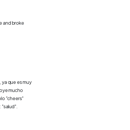
ke and broke
l, ya que es muy
se oye mucho
lo "cheers"
 "salud".