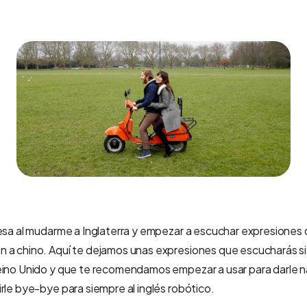
resa al mudarme a Inglaterra y empezar a escuchar expresiones
 a chino. Aquí te dejamos unas expresiones que escucharás si
eino Unido y que te recomendamos empezar a usar para darle na
rle bye-bye para siempre al inglés robótico.