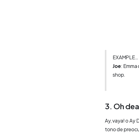
EXAMPLE…
Joe
: Emma c
shop
.
3. Oh dea
Ay, vaya! o Ay 
tono de preoc