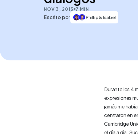
NOV 3, 2015
7 MIN
Escrito por
Phillip & Isabel
Durante los 4 m
expresiones mu
jamás me había
centraron en e
Cambridge Unive
el día a día. 