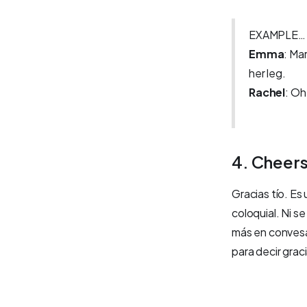
EXAMPLE…
Emma
: Ma
her leg.
Rachel
: Oh
4. Cheer
Gracias tío. Es
coloquial. Ni s
más en convesa
para decir graci