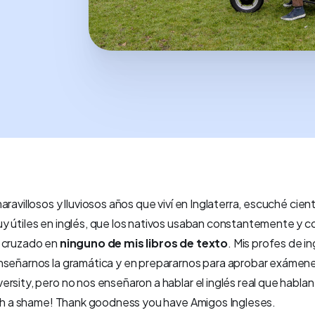
aravillosos y lluviosos años que viví en Inglaterra, escuché cien
y útiles en inglés, que los nativos usaban constantemente y c
 cruzado en
ninguno de mis libros de texto
. Mis profes de in
nseñarnos la gramática y en prepararnos para aprobar exámen
rsity, pero no nos enseñaron a hablar el inglés real que hablan
Such a shame! Thank goodness you have Amigos Ingleses.