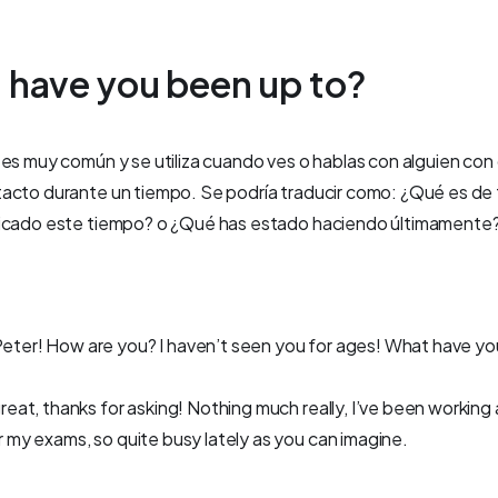
 have you been up to?
es muy común y se utiliza cuando ves o hablas con alguien con
acto durante un tiempo. Se podría traducir como: ¿Qué es de t
icado este tiempo? o ¿Qué has estado haciendo últimamente
Peter! How are you? I haven’t seen you for ages! What have y
 great, thanks for asking! Nothing much really, I’ve been working
r my exams, so quite busy lately as you can imagine.