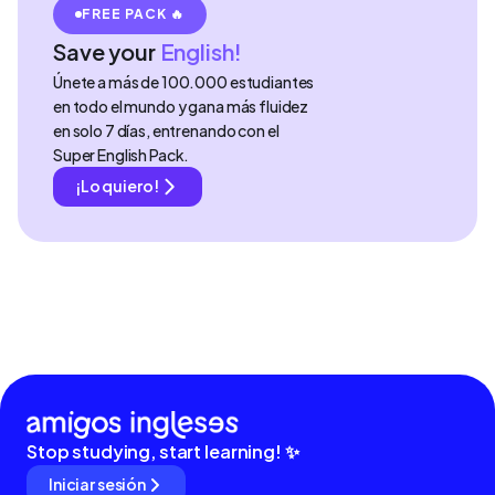
FREE PACK 🔥
Save your
English!
Únete a más de 100.000 estudiantes
en todo el mundo y gana más fluidez
en solo 7 días, entrenando con el
Super English Pack.
¡Lo quiero!
Stop studying, start learning! ✨
Iniciar sesión