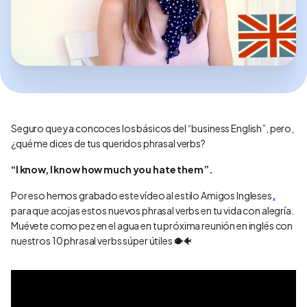
Seguro que ya concoces los básicos del “business English”, pero,
¿qué me dices de tus queridos phrasal verbs?
“I know, I know how much you hate them”.
Por eso hemos grabado este vídeo al estilo Amigos Ingleses
,
para que acojas estos nuevos phrasal verbs en tu vida con alegría.
Muévete como pez en el agua en tu próxima reunión en inglés con
nuestros 10 phrasal verbs súper útiles 🐡🐠