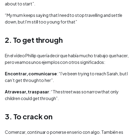
about to start”.
“My mum keeps saying that I need to stop travelling and settle
down, but I’m still too young for that”
2. To get through
En el vídeo Phillip quería decir que había mucho trabajo que hacer,
pero veamos unos ejemplos con otros significados:
Encontrar, comunicarse
:
“I’ve been trying to reach Sarah, but I
can’t get through to her”
.
Atravesar, traspasar
: “
The street was so narrow that only
children could get through”
.
3. To crack on
Comenzar, continuar o ponerse en serio con algo. También es