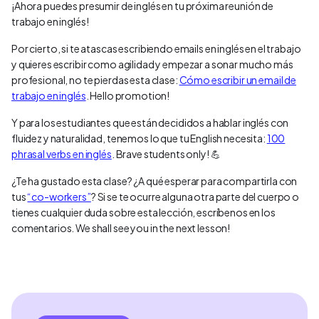
¡Ahora puedes presumir de inglés en tu próxima reunión de
trabajo en inglés!
Por cierto, si te atascas escribiendo emails en inglés en el trabajo
y quieres escribir como agilidad y empezar a sonar mucho más
profesional, no te pierdas esta clase:
Cómo escribir un email de
trabajo en inglés
. Hello promotion!
Y para los estudiantes que están decididos a hablar inglés con
fluidez y naturalidad, tenemos lo que tu English necesita:
100
phrasal verbs en inglés
. Brave students only! 💪
¿Te ha gustado esta clase? ¿A qué esperar para compartirla con
tus
“co-workers”
? Si se te ocurre alguna otra parte del cuerpo o
tienes cualquier duda sobre esta lección, escríbenos en los
comentarios. We shall see you in the next lesson!