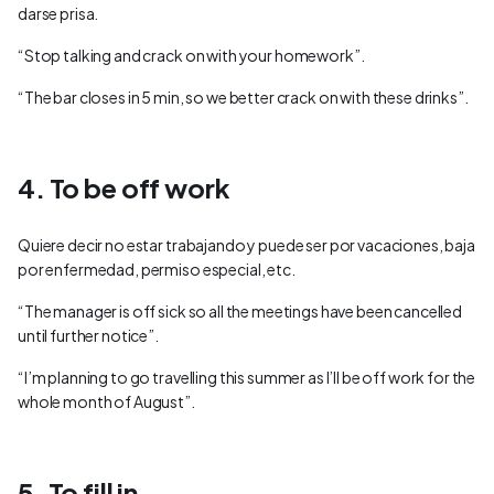
darse prisa.
“Stop talking and crack on with your homework”.
“The bar closes in 5 min, so we better crack on with these drinks”.
4. To be off work
Quiere decir no estar trabajando y puede ser por vacaciones, baja
por enfermedad, permiso especial, etc.
“The manager is off sick so all the meetings have been cancelled
until further notice”.
“I’m planning to go travelling this summer as I’ll be off work for the
whole month of August”.
5. To fill in